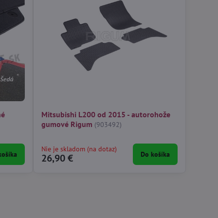
né
Mitsubishi L200 od 2015 - autorohože
gumové Rigum
(903492)
Nie je skladom (na dotaz)
košíka
Do košíka
26,90 €