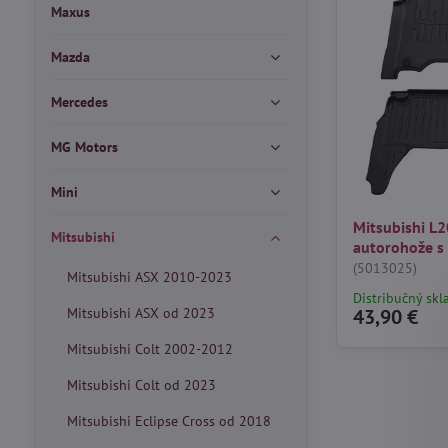
Maxus
Mazda
Mercedes
MG Motors
Mini
Mitsubishi L
Mitsubishi
autorohože s
(5013025)
Mitsubishi ASX 2010-2023
Distribučný skl
Mitsubishi ASX od 2023
43,90 €
Mitsubishi Colt 2002-2012
Mitsubishi Colt od 2023
Mitsubishi Eclipse Cross od 2018