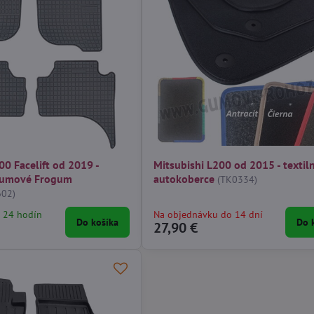
00 Facelift od 2019 -
Mitsubishi L200 od 2015 - textil
gumové Frogum
autokoberce
(TK0334)
02)
 24 hodín
Na objednávku do 14 dní
Do košíka
Do 
27,90 €