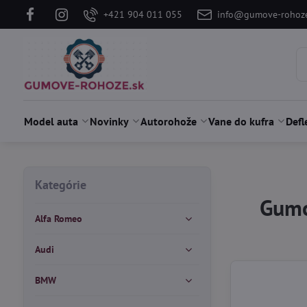
+421 904 011 055
info@gumove-rohoze
Model auta
Novinky
Autorohože
Vane do kufra
Defl
Kategórie
Gumo
Alfa Romeo
Audi
BMW