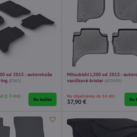
200 od 2015 - autorohože
Mitsubishi L200 od 2015 - autor
ring
vaničkové Aristar
(0365)
(603495)
ad (1-3 dni)
Na objednávku do 14 dní
Do košíka
Do 
37,90 €