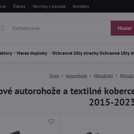
.sk
Články
Novinky v ponuke
Kontakty
Hľadať
ektory
Nerez doplnky
Ochranné lišty strechy
Ochranné lišty d
Úvod
Autorohože
Mitsubishi
Mitsub
vé autorohože a textilné koberce
2015-202