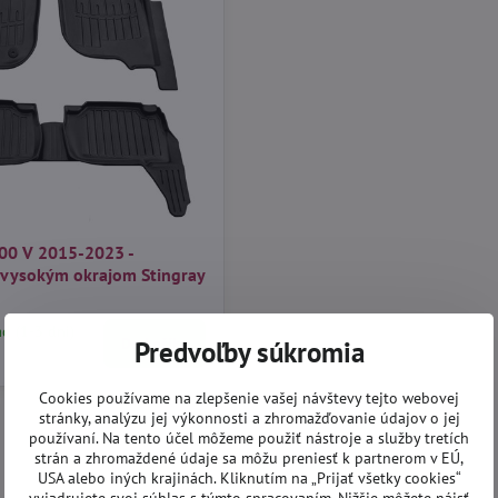
200 V 2015-2023 -
 vysokým okrajom Stingray
ad (1-3 dni)
Do košíka
Predvoľby súkromia
Cookies používame na zlepšenie vašej návštevy tejto webovej
stránky, analýzu jej výkonnosti a zhromažďovanie údajov o jej
používaní. Na tento účel môžeme použiť nástroje a služby tretích
strán a zhromaždené údaje sa môžu preniesť k partnerom v EÚ,
USA alebo iných krajinách. Kliknutím na „Prijať všetky cookies“