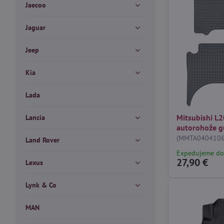
Jaecoo
Jaguar
Jeep
Kia
Lada
Mitsubishi L2
Lancia
autorohože 
(MMTA0404106
Land Rover
Expedujeme do
27,90 €
Lexus
Lynk & Co
MAN