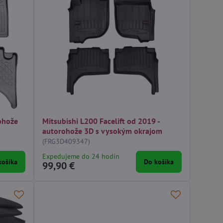
ohože
Mitsubishi L200 Facelift od 2019 -
autorohože 3D s vysokým okrajom
(FRG3D409347)
Expedujeme do 24 hodín
košíka
Do košíka
99,90 €