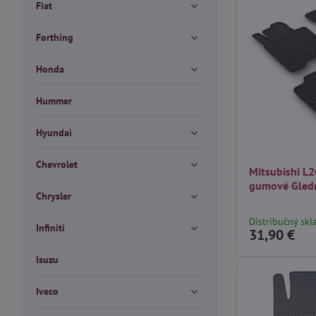
Fiat
Forthing
Honda
Hummer
Hyundai
Chevrolet
Mitsubishi L
gumové Gled
Chrysler
Distribučný skl
Infiniti
31,90 €
Isuzu
Iveco