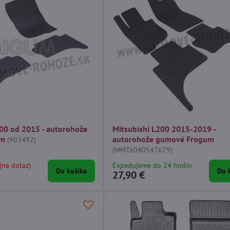
200 od 2015 - autorohože
Mitsubishi L200 2015-2019 -
um
autorohože gumové Frogum
(903492)
(MMTA040547679)
(na dotaz)
Expedujeme do 24 hodín
Do košíka
Do 
27,90 €