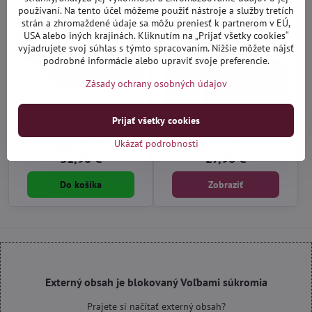
používaní. Na tento účel môžeme použiť nástroje a služby tretích
strán a zhromaždené údaje sa môžu preniesť k partnerom v EÚ,
USA alebo iných krajinách. Kliknutím na „Prijať všetky cookies“
vyjadrujete svoj súhlas s týmto spracovaním. Nižšie môžete nájsť
podrobné informácie alebo upraviť svoje preferencie.
Zásady ochrany osobných údajov
Ford B-Max od 2015 -
Ford B-Max od 2012 -
Prijať všetky cookies
autorohože gumové Gledring
textilné autokoberce
Ukázať podrobnosti
Nie je skladom (na dotaz)
Na objednávku do 14 dní
31,90 €
27,90 €
Do košíka
Zobraziť
Externý obsah je blokovaný Voľbami súkromia
Prajete si načítať externý obsah?