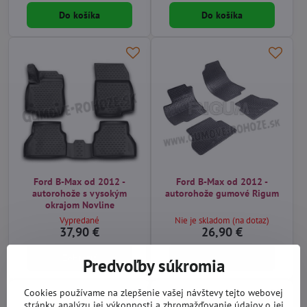
Do košíka
Do košíka
Ford B-Max od 2012 -
Ford B-Max od 2012 -
autorohože s vysokým
autorohože gumové Rigum
okrajom Novline
Vypredané
Nie je skladom (na dotaz)
37,90 €
26,90 €
Zobraziť
Do košíka
Predvoľby súkromia
Cookies používame na zlepšenie vašej návštevy tejto webovej
stránky, analýzu jej výkonnosti a zhromažďovanie údajov o jej