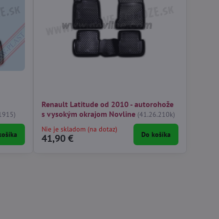
Renault Latitude od 2010 - autorohože
s vysokým okrajom Novline
1915)
(41.26.210k)
Nie je skladom (na dotaz)
košíka
Do košíka
41,90 €