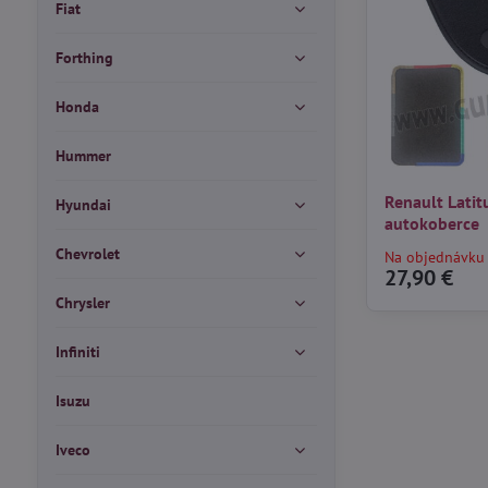
Fiat
Forthing
Honda
Hummer
Renault Latit
Hyundai
autokoberce
Chevrolet
Na objednávku
27,90 €
Chrysler
Infiniti
Isuzu
Iveco