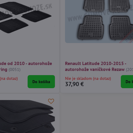
ude od 2010 - autorohože
Renault Latitude 2010-2015 -
ring
autorohože vaničkové Rezaw
(0051)
(20
(na dotaz)
Nie je skladom (na dotaz)
Do košíka
Do 
37,90 €