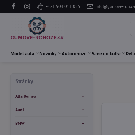
+421 904 011 055
info@gumove-rohoze
Model auta
Novinky
Autorohože
Vane do kufra
Defl
Stránky
Alfa Romeo
Audi
BMW