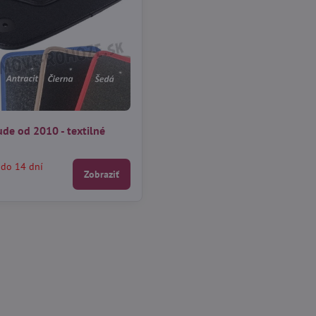
ude od 2010 - textilné
 do 14 dní
Zobraziť