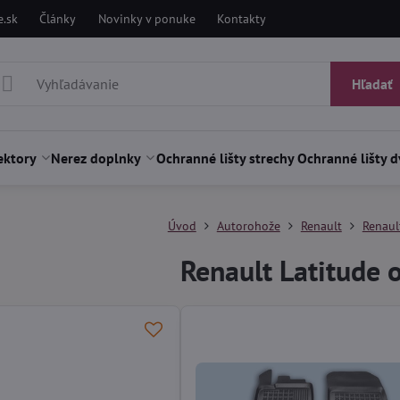
.sk
Články
Novinky v ponuke
Kontakty
Hľadať
ektory
Nerez doplnky
Ochranné lišty strechy
Ochranné lišty d
Úvod
Autorohože
Renault
Renaul
Renault Latitude 