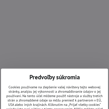
Predvoľby súkromia
Cookies používame na zlepšenie vašej návštevy tejto webovej
stránky, analýzu jej výkonnosti a zhromažďovanie údajov o jej
používaní. Na tento účel môžeme použiť nástroje a služby tretích
strán a zhromaždené údaje sa môžu preniesť k partnerom v EÚ,
USA alebo iných krajinách. Kliknutím na „Prijať všetky cookies“