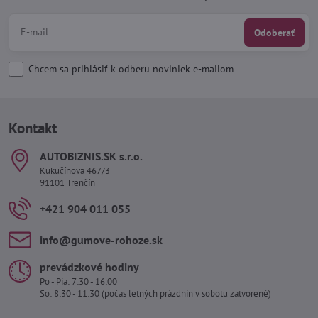
Odoberať
Chcem sa prihlásiť k odberu noviniek e-mailom
Kontakt
AUTOBIZNIS​.SK s​.r​.o​.
Kukučínova 467/3
91101 Trenčín
+421 904 011 055
info​@gumove-rohoze​.sk
prevádzkové hodiny
Po - Pia: 7:30 - 16:00
So: 8:30 - 11:30 (počas letných prázdnin v sobotu zatvorené)