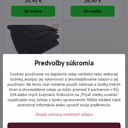
26,90 €
26,90 €
Do košíka
Do košíka
Predvoľby súkromia
Cookies používame na zlepšenie vašej návštevy tejto webovej
stránky, analýzu jej výkonnosti a zhromažďovanie údajov o jej
Ford Ka 2008-2014 - textilné
používaní. Na tento účel môžeme použiť nástroje a služby tretích
autokoberce
strán a zhromaždené údaje sa môžu preniesť k partnerom v EÚ,
Na objednávku do 14 dní
USA alebo iných krajinách. Kliknutím na „Prijať všetky cookies“
27,90 €
vyjadrujete svoj súhlas s týmto spracovaním. Nižšie môžete nájsť
podrobné informácie alebo upraviť svoje preferencie.
Zobraziť
Zásady ochrany osobných údajov