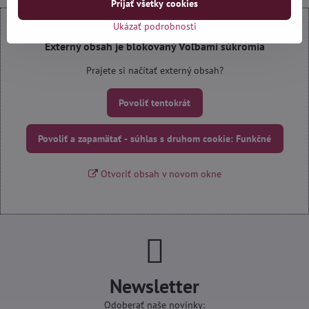
Prijať všetky cookies
Ukázať podrobnosti
Externý obsah je blokovaný Voľbami súkromia
Prajete si načítať externý obsah?
Povoliť tentokrát
Povoliť a zapamätať - súhlas s druhom cookie: Funkčné
Otvoriť obsah v novom okne
Newsletter
Odoberať naše novinky: