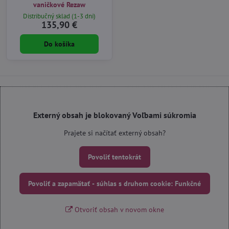
vaničkové Rezaw
Distribučný sklad (1-3 dni)
135,90 €
Do košíka
Externý obsah je blokovaný Voľbami súkromia
Prajete si načítať externý obsah?
Povoliť tentokrát
Povoliť a zapamätať - súhlas s druhom cookie: Funkčné
Otvoriť obsah v novom okne