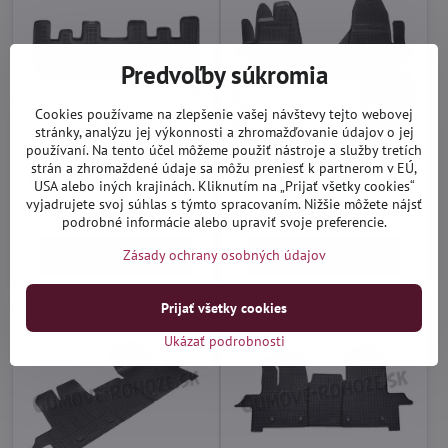
Predvoľby súkromia
Cookies používame na zlepšenie vašej návštevy tejto webovej
stránky, analýzu jej výkonnosti a zhromažďovanie údajov o jej
Ford Tourneo Custom
Ford Tourneo Custom od
používaní. Na tento účel môžeme použiť nástroje a služby tretích
Titanium od 2018 (2-rada) -
2018 (2-miest; manuál) -
strán a zhromaždené údaje sa môžu preniesť k partnerom v EÚ,
autorohože vaničkové Rezaw
autorohože vaničkové Rezaw
USA alebo iných krajinách. Kliknutím na „Prijať všetky cookies“
Distribučný sklad (1-3 dni)
Distribučný sklad (1-3 dni)
vyjadrujete svoj súhlas s týmto spracovaním. Nižšie môžete nájsť
36,90 €
36,90 €
podrobné informácie alebo upraviť svoje preferencie.
Zásady ochrany osobných údajov
Do košíka
Do košíka
Prijať všetky cookies
Ukázať podrobnosti