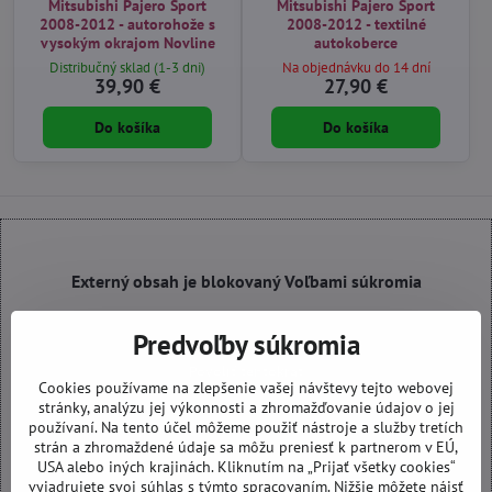
Mitsubishi Pajero Sport
Mitsubishi Pajero Sport
2008-2012 - autorohože s
2008-2012 - textilné
vysokým okrajom Novline
autokoberce
Distribučný sklad (1-3 dni)
Na objednávku do 14 dní
39,90 €
27,90 €
Do košíka
Do košíka
Externý obsah je blokovaný Voľbami súkromia
Prajete si načítať externý obsah?
Predvoľby súkromia
Povoliť tentokrát
Cookies používame na zlepšenie vašej návštevy tejto webovej
stránky, analýzu jej výkonnosti a zhromažďovanie údajov o jej
používaní. Na tento účel môžeme použiť nástroje a služby tretích
Povoliť a zapamätať - súhlas s druhom cookie: Funkčné
strán a zhromaždené údaje sa môžu preniesť k partnerom v EÚ,
USA alebo iných krajinách. Kliknutím na „Prijať všetky cookies“
Otvoriť obsah v novom okne
vyjadrujete svoj súhlas s týmto spracovaním. Nižšie môžete nájsť