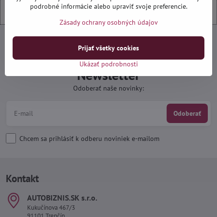
podrobné informácie alebo upraviť svoje preferencie.
Zásady ochrany osobných údajov
Prijať všetky cookies
Ukázať podrobnosti
Newsletter
Odoberať naše novinky:
Odoberať
Chcem sa prihlásiť k odberu noviniek e-mailom
Kontakt
AUTOBIZNIS​.SK s​.r​.o​.
Kukučínova 467/3
91101 Trenčín