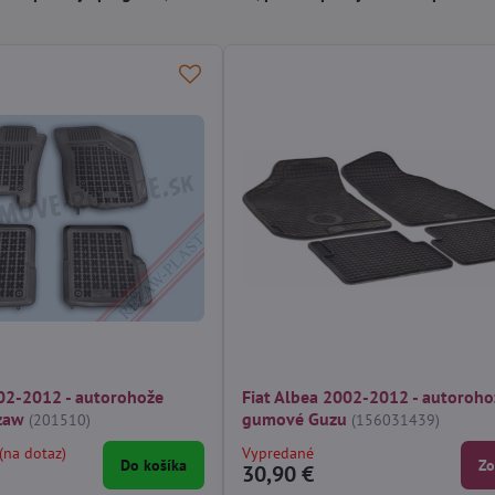
002-2012 - autorohože
Fiat Albea 2002-2012 - autoroho
zaw
gumové Guzu
(201510)
(156031439)
(na dotaz)
Vypredané
Do košíka
Zo
30,90 €