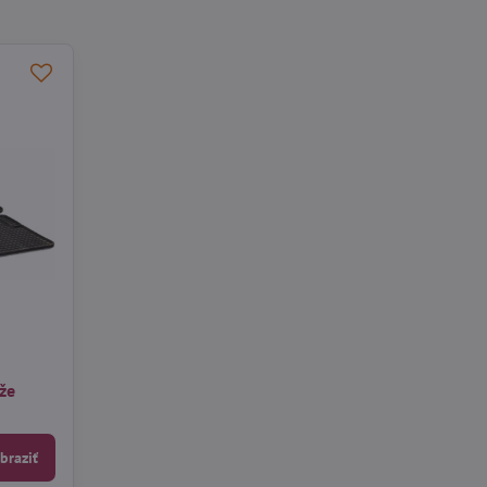
že
braziť