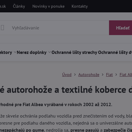
.sk
Články
Novinky v ponuke
Kontakty
Hľadať
ektory
Nerez doplnky
Ochranné lišty strechy
Ochranné lišty d
Úvod
Autorohože
Fiat
Fiat A
 autorohože a textilné koberce 
hodné pre Fiat Albea vyrábané v rokoch 2002 až 2012.
 skvele ochránia podlahu vozidla pred znečistením od vody, blat
presne pre podlahu daného vozidla, nejedná sa o univerzálne aut
nezapáchajú po gume
, nedrolia sa,
presne pasujú
a
zabezpečia či