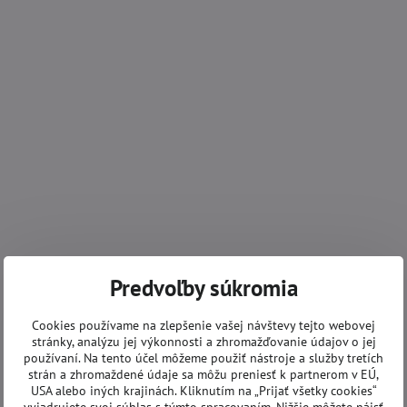
Predvoľby súkromia
Cookies používame na zlepšenie vašej návštevy tejto webovej
stránky, analýzu jej výkonnosti a zhromažďovanie údajov o jej
používaní. Na tento účel môžeme použiť nástroje a služby tretích
strán a zhromaždené údaje sa môžu preniesť k partnerom v EÚ,
USA alebo iných krajinách. Kliknutím na „Prijať všetky cookies“