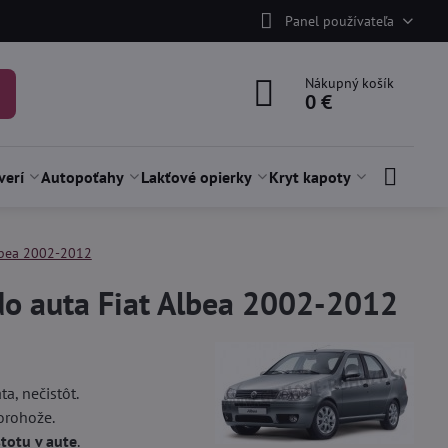
Panel používateľa
Nákupný košík
0 €
verí
Autopoťahy
Lakťové opierky
Kryt kapoty
lbea 2002-2012
do auta Fiat Albea 2002-2012
a, nečistôt.
orohože.
stotu v aute
.