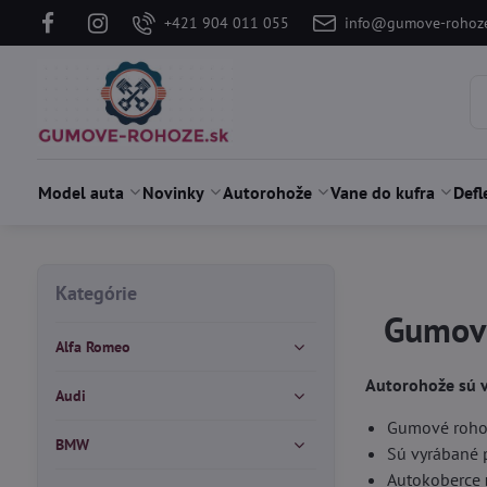
+421 904 011 055
info@gumove-rohoze
Model auta
Novinky
Autorohože
Vane do kufra
Defl
Kategórie
Gumové
Alfa Romeo
Autorohože sú v
Audi
Gumové rohože
BMW
Sú vyrábané 
Autokoberce