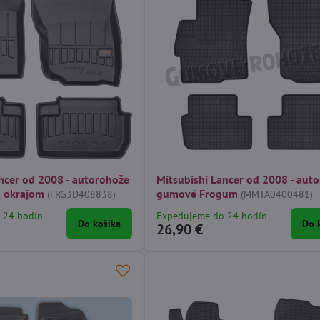
ncer od 2008 - autorohože
Mitsubishi Lancer od 2008 - aut
 okrajom
gumové Frogum
(FRG3D408838)
(MMTA0400481)
 24 hodín
Expedujeme do 24 hodín
Do košíka
Do 
26,90 €