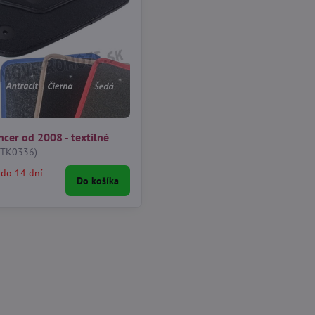
ncer od 2008 - textilné
(TK0336)
 do 14 dní
Do košíka