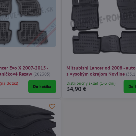
ncer Evo X 2007-2015 -
Mitsubishi Lancer od 2008 - aut
aničkové Rezaw
s vysokým okrajom Novline
(202305)
(35.1
(na dotaz)
Distribučný sklad (1-3 dni)
Do košíka
Do 
34,90 €