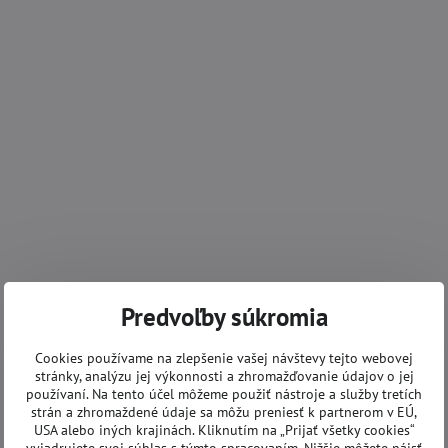
Predvoľby súkromia
Cookies používame na zlepšenie vašej návštevy tejto webovej
stránky, analýzu jej výkonnosti a zhromažďovanie údajov o jej
používaní. Na tento účel môžeme použiť nástroje a služby tretích
strán a zhromaždené údaje sa môžu preniesť k partnerom v EÚ,
USA alebo iných krajinách. Kliknutím na „Prijať všetky cookies“