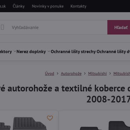
.sk
Články
Novinky v ponuke
Kontakty
Hľadať
ektory
Nerez doplnky
Ochranné lišty strechy
Ochranné lišty d
Úvod
Autorohože
Mitsubishi
Mitsubis
 autorohože a textilné koberce d
2008-201