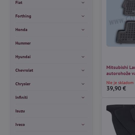
Fiat
Forthing
Honda
Hummer
Hyundai
Mitsubishi La
Chevrolet
autorohože v
Nie je skladom 
Chrysler
39,90 €
Infiniti
Isuzu
Iveco