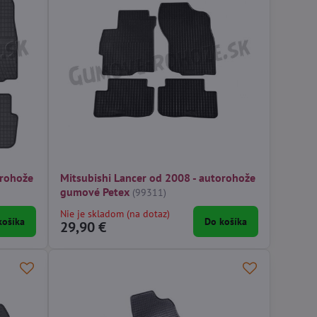
orohože
Mitsubishi Lancer od 2008 - autorohože
gumové Petex
(99311)
Nie je skladom (na dotaz)
košíka
Do košíka
29,90 €