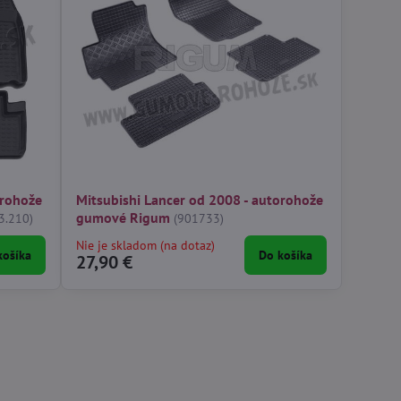
orohože
Mitsubishi Lancer od 2008 - autorohože
gumové Rigum
3.210)
(901733)
Nie je skladom (na dotaz)
košíka
Do košíka
27,90 €