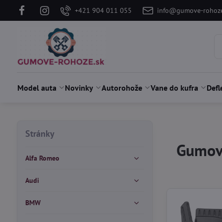
+421 904 011 055
info@gumove-rohoze
Model auta
Novinky
Autorohože
Vane do kufra
Defl
Stránky
Gumové
Alfa Romeo
Audi
BMW