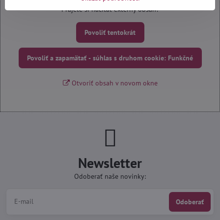
Prajete si načítať externý obsah?
Povoliť tentokrát
Povoliť a zapamätať - súhlas s druhom cookie: Funkčné
Otvoriť obsah v novom okne
Newsletter
Odoberať naše novinky:
Odoberať