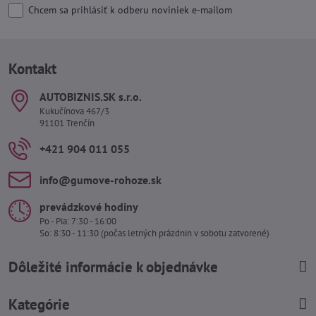
Chcem sa prihlásiť k odberu noviniek e-mailom
Kontakt
AUTOBIZNIS​.SK s​.r​.o​.
Kukučínova 467/3
91101 Trenčín
+421 904 011 055
info​@gumove-rohoze​.sk
prevádzkové hodiny
Po - Pia: 7:30 - 16:00
So: 8:30 - 11:30 (počas letných prázdnin v sobotu zatvorené)
Dôležité informácie k objednávke
Kategórie