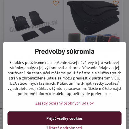
Predvoľby súkromia
Nissan Micra od 2017 -
Nissan Micra od 2017 -
autorohože gumové Rigum
textilné autokoberce
Cookies používame na zlepšenie vašej návštevy tejto webovej
stránky, analýzu jej výkonnosti a zhromažďovanie údajov o jej
Nie je skladom (na dotaz)
Na objednávku do 14 dní
27,90 €
27,90 €
používaní. Na tento účel môžeme použiť nástroje a služby tretích
strán a zhromaždené údaje sa môžu preniesť k partnerom v EÚ,
USA alebo iných krajinách. Kliknutím na „Prijať všetky cookies“
Do košíka
Zobraziť
vyjadrujete svoj súhlas s týmto spracovaním. Nižšie môžete nájsť
podrobné informácie alebo upraviť svoje preferencie.
Zásady ochrany osobných údajov
Prijať všetky cookies
Externý obsah je blokovaný Voľbami súkromia
Ukázať podrobnosti