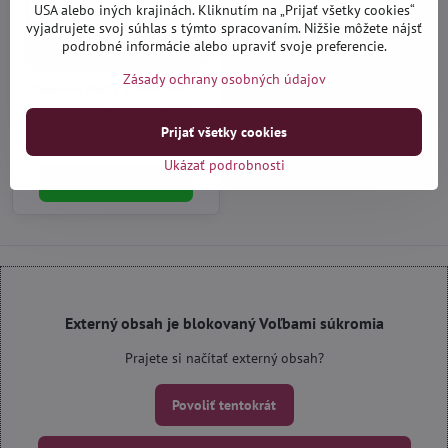
USA alebo iných krajinách. Kliknutím na „Prijať všetky cookies“
vyjadrujete svoj súhlas s týmto spracovaním. Nižšie môžete nájsť
podrobné informácie alebo upraviť svoje preferencie.
Zásady ochrany osobných údajov
Daewoo Matiz 1998-2005 -
autorohože gumové Guzu
Nie je skladom (na dotaz)
Prijať všetky cookies
29,90 €
Ukázať podrobnosti
Do košíka
Externý obsah je blokovaný Voľbami súkromia
Prajete si načítať externý obsah?
Povoliť tentokrát