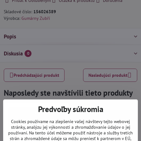
Pridať k Obľúbeným
Otázka k produktu
Doručenia
Skladové číslo:
156026389
Výrobca:
Gumárny Zubří
Popis
Diskusia
0
Predchádzajúci produkt
Nasledujúci produkt
Naposledy ste navštívili tieto produkty
Predvoľby súkromia
Cookies používame na zlepšenie vašej návštevy tejto webovej
stránky, analýzu jej výkonnosti a zhromažďovanie údajov o jej
používaní. Na tento účel môžeme použiť nástroje a služby tretích
strán a zhromaždené údaje sa môžu preniesť k partnerom v EÚ,