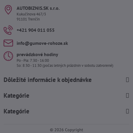
AUTOBIZNIS​.SK s​.r​.o​.
Kukučínova 467/3
91101 Trenčín
+421 904 011 055
info​@gumove-rohoze​.sk
prevádzkové hodiny
Po - Pia: 7:30 - 16:00
So: 8:30 - 11:30 (počas letných prázdnin v sobotu zatvorené)
Dôležité informácie k objednávke
Kategórie
Kategórie
©
2026
Copyright