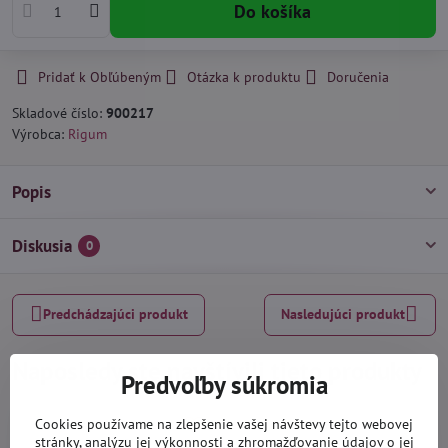
Do košíka
Pridať k Obľúbeným
Otázka k produktu
Doručenia
Skladové číslo:
900217
Výrobca:
Rigum
Popis
Diskusia
0
Predchádzajúci produkt
Nasledujúci produkt
Naposledy ste navštívili tieto produkty
Predvoľby súkromia
Cookies používame na zlepšenie vašej návštevy tejto webovej
stránky, analýzu jej výkonnosti a zhromažďovanie údajov o jej