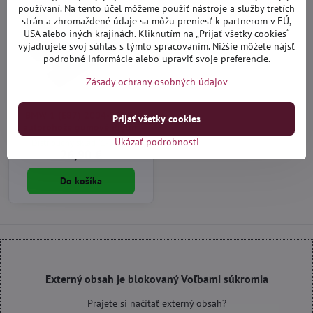
používaní. Na tento účel môžeme použiť nástroje a služby tretích
strán a zhromaždené údaje sa môžu preniesť k partnerom v EÚ,
USA alebo iných krajinách. Kliknutím na „Prijať všetky cookies“
vyjadrujete svoj súhlas s týmto spracovaním. Nižšie môžete nájsť
podrobné informácie alebo upraviť svoje preferencie.
Zásady ochrany osobných údajov
BMW 1 (E87) 2004-2011 -
Prijať všetky cookies
autorohože gumové Rigum
Ukázať podrobnosti
Distribučný sklad (1-3 dni)
26,90 €
Do košíka
Externý obsah je blokovaný Voľbami súkromia
Prajete si načítať externý obsah?