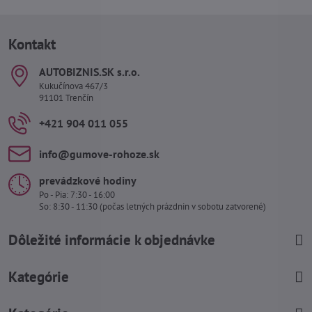
Kontakt
AUTOBIZNIS​.SK s​.r​.o​.
Kukučínova 467/3
91101 Trenčín
+421 904 011 055
info​@gumove-rohoze​.sk
prevádzkové hodiny
Po - Pia: 7:30 - 16:00
So: 8:30 - 11:30 (počas letných prázdnin v sobotu zatvorené)
Dôležité informácie k objednávke
Kategórie