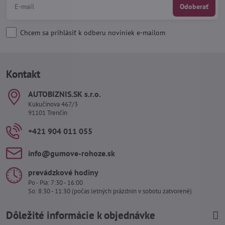
Odoberať
Chcem sa prihlásiť k odberu noviniek e-mailom
Kontakt
AUTOBIZNIS​.SK s​.r​.o​.
Kukučínova 467/3
91101 Trenčín
+421 904 011 055
info​@gumove-rohoze​.sk
prevádzkové hodiny
Po - Pia: 7:30 - 16:00
So: 8:30 - 11:30 (počas letných prázdnin v sobotu zatvorené)
Dôležité informácie k objednávke