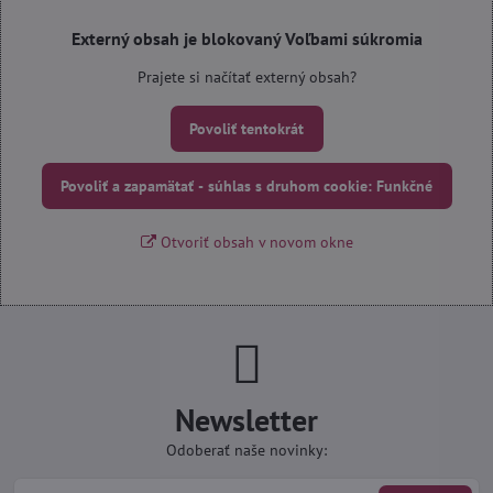
Externý obsah je blokovaný Voľbami súkromia
Prajete si načítať externý obsah?
Povoliť tentokrát
Povoliť a zapamätať - súhlas s druhom cookie: Funkčné
Otvoriť obsah v novom okne
Newsletter
Odoberať naše novinky: