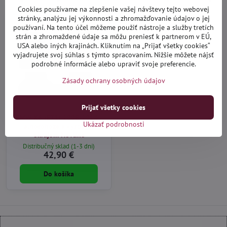
Cookies používame na zlepšenie vašej návštevy tejto webovej
stránky, analýzu jej výkonnosti a zhromažďovanie údajov o jej
používaní. Na tento účel môžeme použiť nástroje a služby tretích
strán a zhromaždené údaje sa môžu preniesť k partnerom v EÚ,
USA alebo iných krajinách. Kliknutím na „Prijať všetky cookies“
vyjadrujete svoj súhlas s týmto spracovaním. Nižšie môžete nájsť
podrobné informácie alebo upraviť svoje preferencie.
Zásady ochrany osobných údajov
Prijať všetky cookies
BMW X6 (E71) 2008-2014 -
Ukázať podrobnosti
autorohože s vysokým
okrajom Novline
Distribučný sklad (1-3 dni)
42,90 €
Do košíka