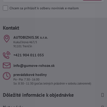
Chcem sa prihlásiť k odberu noviniek e-mailom
Kontakt
AUTOBIZNIS​.SK s​.r​.o​.
Kukučínova 467/3
91101 Trenčín
+421 904 011 055
info​@gumove-rohoze​.sk
prevádzkové hodiny
Po - Pia: 7:30 - 16:00
So: 8:30 - 11:30 (počas letných prázdnin v sobotu zatvorené)
Dôležité informácie k objednávke