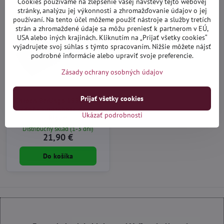
Cookies používame na zlepšenie vašej návštevy tejto webovej
stránky, analýzu jej výkonnosti a zhromažďovanie údajov o jej
používaní. Na tento účel môžeme použiť nástroje a služby tretích
strán a zhromaždené údaje sa môžu preniesť k partnerom v EÚ,
USA alebo iných krajinách. Kliknutím na „Prijať všetky cookies“
vyjadrujete svoj súhlas s týmto spracovaním. Nižšie môžete nájsť
podrobné informácie alebo upraviť svoje preferencie.
Zásady ochrany osobných údajov
Prijať všetky cookies
Citroen Berlingo 1996-2008
predné - autorohože gumové
Ukázať podrobnosti
Rigum
Distribučný sklad (1-3 dni)
21,90 €
Do košíka