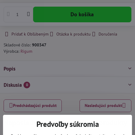
Do košíka
Pridať k Obľúbeným
Otázka k produktu
Doručenia
Skladové číslo:
900347
Výrobca:
Rigum
Popis
Diskusia
0
Predchádzajúci produkt
Nasledujúci produkt
Naposledy ste navštívili tieto produkty
Predvoľby súkromia