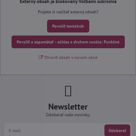
Externý obsah je blokovaný Voľbami súkromia
Prajete si načítať externý obsah?
Povoliť tentokrát
Povoliť a zapamätať - súhlas s druhom cookie: Funkčné
Otvoriť obsah v novom okne
Newsletter
Odoberať naše novinky:
Odoberať