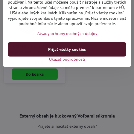
používaní. Na tento účel môžeme použiť nástroje a služby tretích
strán a zhromaždené údaje sa môžu preniesť k partnerom v EÚ,
USA alebo iných krajinách. Kliknutím na „Prijať všetky cookies“
vyjadrujete svoj súhlas s týmto spracovaním. Nižšie môžete nájsť
podrobné informácie alebo upraviť svoje preferencie.
Zásady ochrany osobných údajov
Citroen C4 2004-2010 -
Prijať všetky cookies
autorohože gumové Rigum
Distribučný sklad (1-3 dni)
Ukázať podrobnosti
26,90 €
Do košíka
Externý obsah je blokovaný Voľbami súkromia
Prajete si načítať externý obsah?