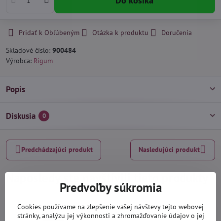
Do košíka
Pridať k Obľúbeným
Otázka k produktu
Doručenia
Skladové číslo:
900484
Výrobca:
Rigum
Popis
Diskusia
0
Predchádzajúci produkt
Nasledujúci produkt
Naposledy ste navštívili tieto produkty
Predvoľby súkromia
Cookies používame na zlepšenie vašej návštevy tejto webovej
stránky, analýzu jej výkonnosti a zhromažďovanie údajov o jej