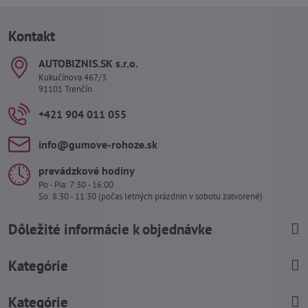
Kontakt
AUTOBIZNIS​.SK s​.r​.o​.
Kukučínova 467/3
91101 Trenčín
+421 904 011 055
info​@gumove-rohoze​.sk
prevádzkové hodiny
Po - Pia: 7:30 - 16:00
So: 8:30 - 11:30 (počas letných prázdnin v sobotu zatvorené)
Dôležité informácie k objednávke
Kategórie
Kategórie