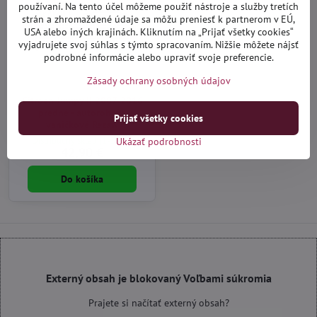
používaní. Na tento účel môžeme použiť nástroje a služby tretích
strán a zhromaždené údaje sa môžu preniesť k partnerom v EÚ,
USA alebo iných krajinách. Kliknutím na „Prijať všetky cookies“
vyjadrujete svoj súhlas s týmto spracovaním. Nižšie môžete nájsť
podrobné informácie alebo upraviť svoje preferencie.
Zásady ochrany osobných údajov
Citroen Jumpy II 2007-2016
predné - autorohože
Prijať všetky cookies
vaničkové Rezaw
Distribučný sklad (1-3 dni)
Ukázať podrobnosti
42,90 €
Do košíka
Externý obsah je blokovaný Voľbami súkromia
Prajete si načítať externý obsah?