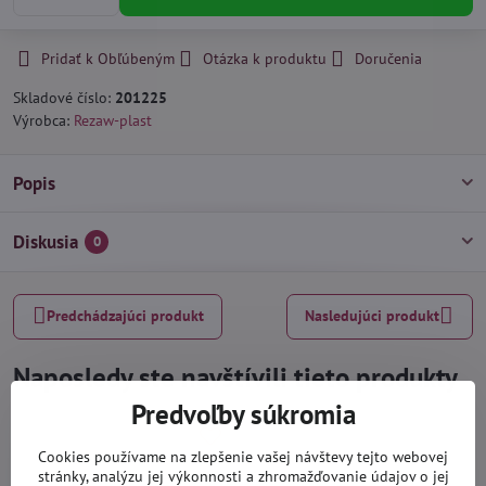
Pridať k Obľúbeným
Otázka k produktu
Doručenia
Skladové číslo:
201225
Výrobca:
Rezaw-plast
Popis
Diskusia
0
Predchádzajúci produkt
Nasledujúci produkt
Naposledy ste navštívili tieto produkty
Predvoľby súkromia
Cookies používame na zlepšenie vašej návštevy tejto webovej
stránky, analýzu jej výkonnosti a zhromažďovanie údajov o jej