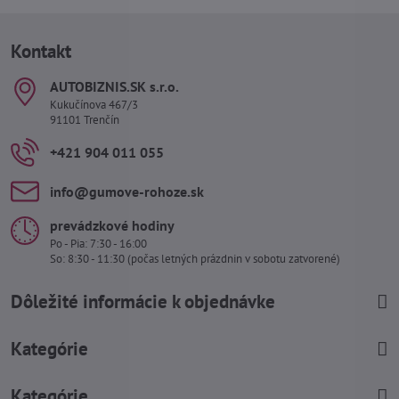
Kontakt
AUTOBIZNIS​.SK s​.r​.o​.
Kukučínova 467/3
91101 Trenčín
+421 904 011 055
info​@gumove-rohoze​.sk
prevádzkové hodiny
Po - Pia: 7:30 - 16:00
So: 8:30 - 11:30 (počas letných prázdnin v sobotu zatvorené)
Dôležité informácie k objednávke
Kategórie
Kategórie