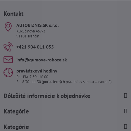
Kontakt
AUTOBIZNIS​.SK s​.r​.o​.
Kukučínova 467/3
91101 Trenčín
+421 904 011 055
info​@gumove-rohoze​.sk
prevádzkové hodiny
Po - Pia: 7:30 - 16:00
So: 8:30 - 11:30 (počas letných prázdnin v sobotu zatvorené)
Dôležité informácie k objednávke
Kategórie
Kategórie