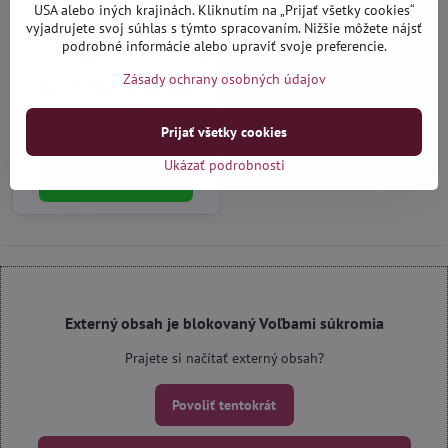
USA alebo iných krajinách. Kliknutím na „Prijať všetky cookies“
vyjadrujete svoj súhlas s týmto spracovaním. Nižšie môžete nájsť
podrobné informácie alebo upraviť svoje preferencie.
Zásady ochrany osobných údajov
DAF CF 106 - autorohože
gumové Frogum
Expedujeme do 24 hodín
Prijať všetky cookies
26,90 €
Ukázať podrobnosti
Do košíka
Externý obsah je blokovaný Voľbami súkromia
Prajete si načítať externý obsah?
Povoliť tentokrát