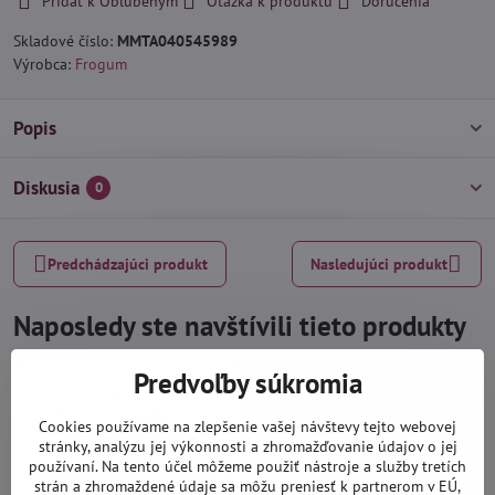
Pridať k Obľúbeným
Otázka k produktu
Doručenia
Skladové číslo:
MMTA040545989
Výrobca:
Frogum
Popis
Diskusia
0
Predchádzajúci produkt
Nasledujúci produkt
Naposledy ste navštívili tieto produkty
Predvoľby súkromia
Cookies používame na zlepšenie vašej návštevy tejto webovej
stránky, analýzu jej výkonnosti a zhromažďovanie údajov o jej
používaní. Na tento účel môžeme použiť nástroje a služby tretích
strán a zhromaždené údaje sa môžu preniesť k partnerom v EÚ,