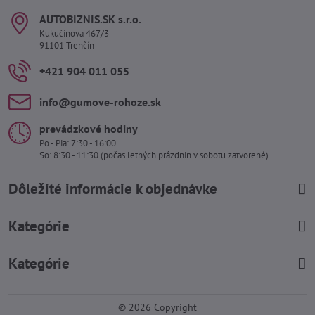
AUTOBIZNIS​.SK s​.r​.o​.
Kukučínova 467/3
91101 Trenčín
+421 904 011 055
info​@gumove-rohoze​.sk
prevádzkové hodiny
Po - Pia: 7:30 - 16:00
So: 8:30 - 11:30 (počas letných prázdnin v sobotu zatvorené)
Dôležité informácie k objednávke
Kategórie
Kategórie
©
2026
Copyright