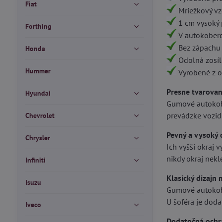
Fiat
Mriežkový vz
1 cm vysoký 
Forthing
V autokoberc
Bez zápachu 
Honda
Odolná zosíl
Hummer
Vyrobené z o
Presne tvarova
Hyundai
Gumové autokobe
prevádzke vozidl
Chevrolet
Pevný a vysoký 
Chrysler
Ich vyšší okraj 
nikdy okraj nekl
Infiniti
Klasický dizajn 
Isuzu
Gumové autokobe
U šoféra je doda
Iveco
Dodatočná ochr