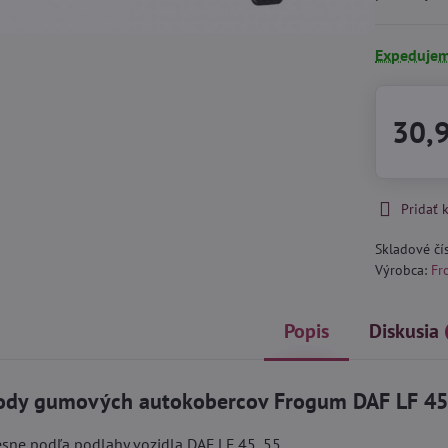
Expedujem
30,
Pridať
Skladové čí
Výrobca:
Fr
Popis
Diskusia
ody gumových autokobercov Frogum DAF LF 45
sne podľa podlahy vozidla DAF LF 45, 55