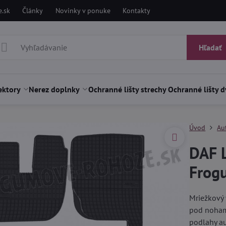
.sk
Články
Novinky v ponuke
Kontakty
Hľadať
ektory
Nerez doplnky
Ochranné lišty strechy
Ochranné lišty d
Úvod
Au
DAF 
Frog
Mriežkový 
pod nohami
podlahy a