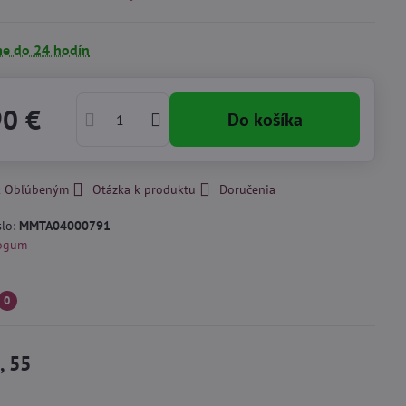
e do 24 hodín
90 €
Do košíka
 k Obľúbeným
Otázka k produktu
Doručenia
slo:
MMTA04000791
ogum
0
, 55