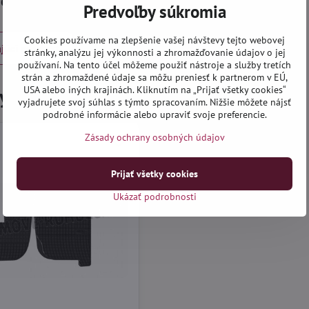
górie
Gumové rohože
DAF
Predvoľby súkromia
Cookies používame na zlepšenie vašej návštevy tejto webovej
júci produkt
stránky, analýzu jej výkonnosti a zhromažďovanie údajov o jej
používaní. Na tento účel môžeme použiť nástroje a služby tretích
strán a zhromaždené údaje sa môžu preniesť k partnerom v EÚ,
 ste navštívili tieto produkty
USA alebo iných krajinách. Kliknutím na „Prijať všetky cookies“
vyjadrujete svoj súhlas s týmto spracovaním. Nižšie môžete nájsť
podrobné informácie alebo upraviť svoje preferencie.
Zásady ochrany osobných údajov
Prijať všetky cookies
Ukázať podrobnosti