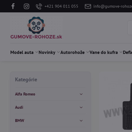
+421 904 011 055
info@gumove-rohoze
Model auta
Novinky
Autorohože
Vane do kufra
Defl
Kategórie
Alfa Romeo
Audi
BMW