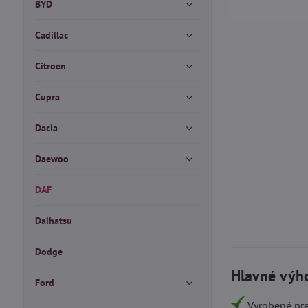
BYD
Cadillac
Citroen
Cupra
Dacia
Daewoo
DAF
Daihatsu
Dodge
Hlavné výh
Ford
Vyrobené pre