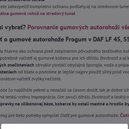
hcete zabezpečiť kompletnú ochranu podlahy aj na stredovom tun
zálna gumová rohož na stredový tunel
si vybrať?
Porovnanie gumových autorohoží vš
sť o gumové autorohože Frogum v DAF LF 45, 5
ia hlavne ako ochrana pred zašpinením pôvodného textilného kober
 potrebné vyčistiť aj gumové koberce pre ich dlhšiu životnosť a aj k
ých znečisteniach
obvykle postačí obyčajná špongia, voda a príp
isteniach
od blata a podobne je lepšie najprv použiť silný prúd vo
nátom vyčistiť zvyšky nečistôt.
ože čo najdlhšie pekné a nezačali sa časom droliť, tak je dobré ich
á tenkú vrstvu impregnácia, čím zaručí dlhšiu životnosť a lesklý 
ípravky na silikónovej báze, koberce by ostali mastné a hrozilo 
ing pre tieto potreby vymyslel čistiť pre gumové autorohože:
Čist