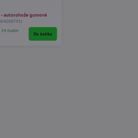
5 - autorohože gumové
A04000791)
 24 hodín
Do košíka