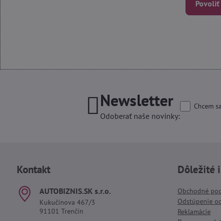
Povoliť
Newsletter
Chcem sa
Odoberať naše novinky:
Kontakt
Dôležité 
AUTOBIZNIS​.SK s​.r​.o​.
Obchodné po
Odstúpenie o
Kukučínova 467/3
91101 Trenčín
Reklamácie