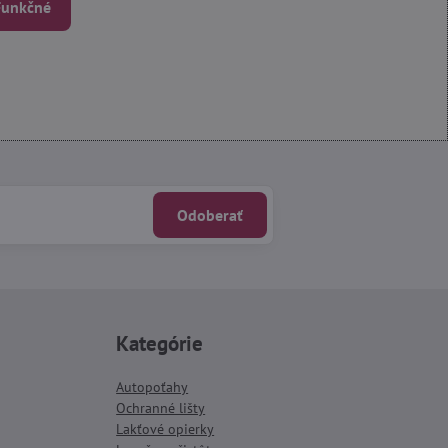
 Funkčné
Odoberať
Kategórie
Autopoťahy
Ochranné lišty
Lakťové opierky