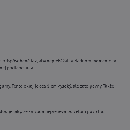
prispôsobené tak, aby neprekážali v žiadnom momente pri
lnej podlahe auta.
umy. Tento okraj je cca 1 cm vysoký, ale zato pevný. Takže
u je taký, že sa voda neprelieva po celom povrchu.