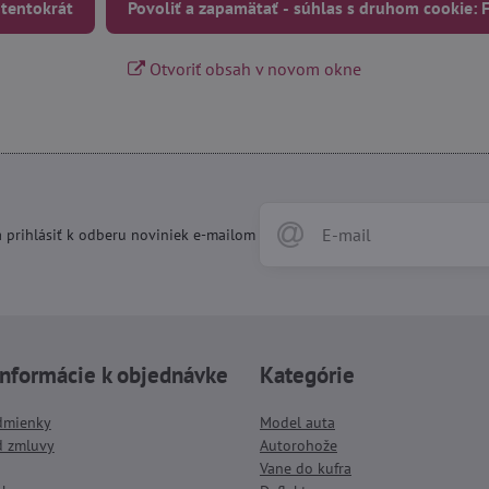
 tentokrát
Povoliť a zapamätať - súhlas s druhom cookie:
Otvoriť obsah v novom okne
 prihlásiť k odberu noviniek e-mailom
informácie k objednávke
Kategórie
dmienky
Model auta
d zmluvy
Autorohože
Vane do kufra