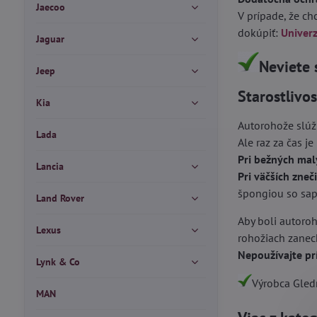
Jaecoo
V prípade, že c
dokúpiť:
Univer
Jaguar
Neviete 
Jeep
Starostlivo
Kia
Autorohože slúž
Lada
Ale raz za čas je
Pri bežných mal
Lancia
Pri väčších zneč
špongiou so sapo
Land Rover
Aby boli autoroh
Lexus
rohožiach zanech
Nepoužívajte pr
Lynk & Co
Výrobca Gledr
MAN