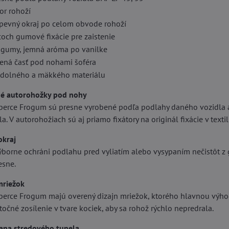
or rohoží
pevný okraj po celom obvode rohoží
och gumové fixácie pre zaistenie
gumy, jemná aróma po vanilke
ená časť pod nohami šoféra
dolného a mäkkého materiálu
né autorohožky pod nohy
rce Frogum sú presne vyrobené podľa podlahy daného vozidla a 
a. V autorohožiach sú aj priamo fixátory na originál fixácie v texti
okraj
výborne ochráni podlahu pred vyliatím alebo vysypaním nečistôt z g
esne.
mriežok
rce Frogum majú overený dizajn mriežok, ktorého hlavnou výhodo
točné zosílenie v tvare kociek, aby sa rohož rýchlo nepredrala.
ana stredového tunela