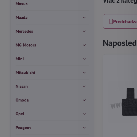
Viac z kate
Maxus
Mazda
Predchádza
Mercedes
Naposledy
MG Motors
Mini
Mitsubishi
Nissan
Omoda
Opel
Peugeot