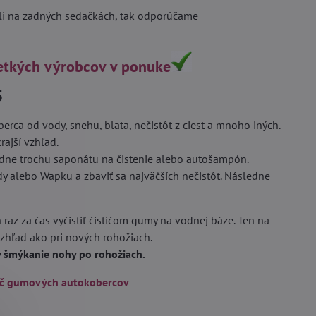
eli na zadných sedačkách, tak odporúčame
etkých výrobcov v ponuke
5
ca od vody, snehu, blata, nečistôt z ciest a mnoho iných.
rajší vzhľad.
adne trochu saponátu na čistenie alebo autošampón.
dy alebo Wapku a zbaviť sa najväčších nečistôt. Následne
 raz za čas vyčistiť čističom gumy na vodnej báze. Ten na
vzhľad ako pri nových rohožiach.
by šmýkanie nohy po rohožiach.
ič gumových autokobercov