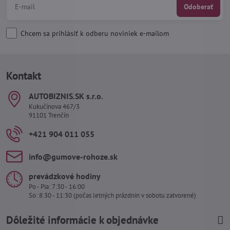
Odoberať
Chcem sa prihlásiť k odberu noviniek e-mailom
Kontakt
AUTOBIZNIS​.SK s​.r​.o​.
Kukučínova 467/3
91101 Trenčín
+421 904 011 055
info​@gumove-rohoze​.sk
prevádzkové hodiny
Po - Pia: 7:30 - 16:00
So: 8:30 - 11:30 (počas letných prázdnin v sobotu zatvorené)
Dôležité informácie k objednávke