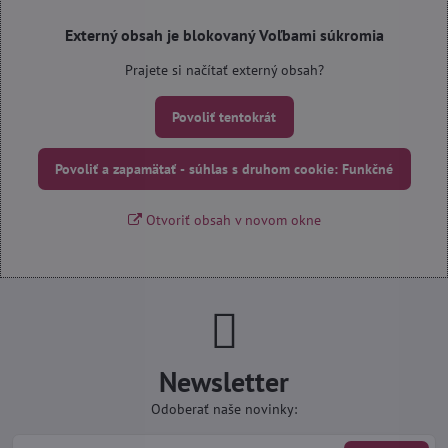
Externý obsah je blokovaný Voľbami súkromia
Prajete si načítať externý obsah?
Povoliť tentokrát
Povoliť a zapamätať - súhlas s druhom cookie: Funkčné
Otvoriť obsah v novom okne
Newsletter
Odoberať naše novinky: