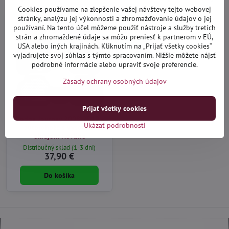
Cookies používame na zlepšenie vašej návštevy tejto webovej
stránky, analýzu jej výkonnosti a zhromažďovanie údajov o jej
používaní. Na tento účel môžeme použiť nástroje a služby tretích
strán a zhromaždené údaje sa môžu preniesť k partnerom v EÚ,
USA alebo iných krajinách. Kliknutím na „Prijať všetky cookies“
vyjadrujete svoj súhlas s týmto spracovaním. Nižšie môžete nájsť
podrobné informácie alebo upraviť svoje preferencie.
Zásady ochrany osobných údajov
Prijať všetky cookies
Dodge Journey 2008-2010 -
Ukázať podrobnosti
autorohože s vysokým
okrajom Novline
Distribučný sklad (1-3 dni)
37,90 €
Do košíka