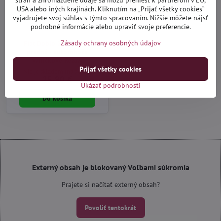
strán a zhromaždené údaje sa môžu preniesť k partnerom v EÚ,
USA alebo iných krajinách. Kliknutím na „Prijať všetky cookies“
vyjadrujete svoj súhlas s týmto spracovaním. Nižšie môžete nájsť
podrobné informácie alebo upraviť svoje preferencie.
Zásady ochrany osobných údajov
Fiat Doblo 2006-2010
predné - autorohože
vaničkové Rezaw
Prijať všetky cookies
Nie je skladom (na dotaz)
25,90 €
Ukázať podrobnosti
Do košíka
Externý obsah je blokovaný Voľbami súkromia
Prajete si načítať externý obsah?
Povoliť tentokrát