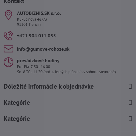
Kontakt
AUTOBIZNIS​.SK s​.r​.o​.
Kukučínova 467/3
91101 Trenčín
+421 904 011 055
info​@gumove-rohoze​.sk
prevádzkové hodiny
Po - Pia: 7:30 - 16:00
So: 8:30 - 11:30 (počas letných prázdnin v sobotu zatvorené)
Dôležité informácie k objednávke
Kategórie
Kategórie