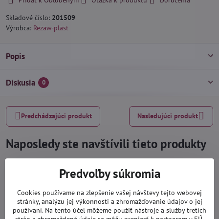
Skladové číslo:
201509
Výrobca:
Rezaw-plast
Popis
Diskusia
0
Predchádzajúci produkt
Nasledujúci produkt
Naposledy ste navštívili tieto produkty
Predvoľby súkromia
Cookies používame na zlepšenie vašej návštevy tejto webovej
stránky, analýzu jej výkonnosti a zhromažďovanie údajov o jej
používaní. Na tento účel môžeme použiť nástroje a služby tretích