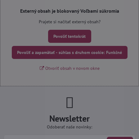
Externý obsah je blokovaný Voľbami súkromia
Prajete si načítať externý obsah?
Povoliť tentokrát
Povoliť a zapamätať - súhlas s druhom cookie: Funkčné
Otvoriť obsah v novom okne
Newsletter
Odoberať naše novinky: