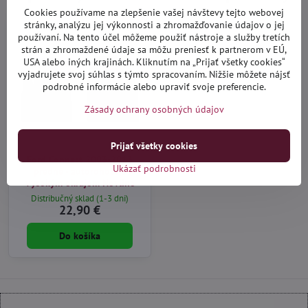
Cookies používame na zlepšenie vašej návštevy tejto webovej
stránky, analýzu jej výkonnosti a zhromažďovanie údajov o jej
používaní. Na tento účel môžeme použiť nástroje a služby tretích
strán a zhromaždené údaje sa môžu preniesť k partnerom v EÚ,
USA alebo iných krajinách. Kliknutím na „Prijať všetky cookies“
vyjadrujete svoj súhlas s týmto spracovaním. Nižšie môžete nájsť
podrobné informácie alebo upraviť svoje preferencie.
Zásady ochrany osobných údajov
Prijať všetky cookies
Ford Connect 2003-2013
Ukázať podrobnosti
predné - autorohože s
vysokým okrajom Novline
Distribučný sklad (1-3 dni)
22,90 €
Do košíka