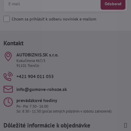
Odoberať
Chcem sa prihlásiť k odberu noviniek e-mailom
Kontakt
AUTOBIZNIS​.SK s​.r​.o​.
Kukučínova 467/3
91101 Trenčín
+421 904 011 055
info​@gumove-rohoze​.sk
prevádzkové hodiny
Po - Pia: 7:30 - 16:00
So: 8:30 - 11:30 (počas letných prázdnin v sobotu zatvorené)
Dôležité informácie k objednávke