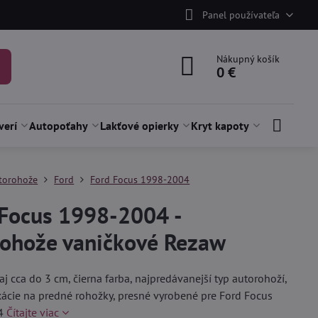
Panel používateľa
Nákupný košík
0 €
verí
Autopoťahy
Lakťové opierky
Kryt kapoty
torohože
Ford
Ford Focus 1998-2004
 Focus 1998-2004 -
rohože vaničkové Rezaw
aj cca do 3 cm, čierna farba, najpredávanejší typ autorohoží,
ixácie na predné rohožky, presné vyrobené pre Ford Focus
04
Čítajte viac