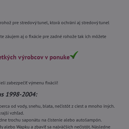
ož pre stredový tunel, ktorá ochráni aj stredový tunel
te záujem aj o fixácie pre zadné rohože tak ich môžete
etkých výrobcov v ponuke
eli zabezpečiť výmenu fixácií!
us 1998-2004:
ca od vody, snehu, blata, nečistôt z ciest a mnoho iných.
rajší vzhľad.
adne trochu saponátu na čistenie alebo autošampón.
dy alebo Wapku a zbaviť sa najväčších nečistôt. Následne