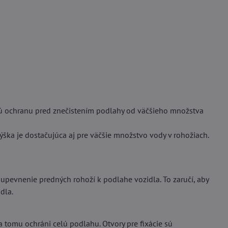
lú ochranu pred znečistením podlahy od väčšieho množstva
výška je dostačujúca aj pre väčšie množstvo vody v rohožiach.
pevnenie predných rohoží k podlahe vozidla. To zaručí, aby
dla.
tomu ochráni celú podlahu. Otvory pre fixácie sú