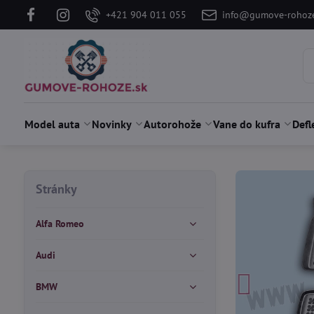
+421 904 011 055
info@gumove-rohoze
Model auta
Novinky
Autorohože
Vane do kufra
Defl
Stránky
Alfa Romeo
Audi
BMW