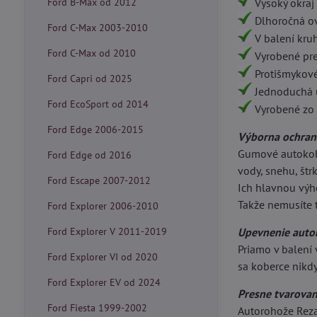
Ford B-Max od 2012
Vysoký okraj
Dlhoročná ov
Ford C-Max 2003-2010
V balení kru
Ford C-Max od 2010
Vyrobené pre
Protišmykové
Ford Capri od 2025
Jednoduchá 
Ford EcoSport od 2014
Vyrobené zo 
Ford Edge 2006-2015
Výborna ochran
Gumové autokobe
Ford Edge od 2016
vody, snehu, štr
Ford Escape 2007-2012
Ich hlavnou výho
Takže nemusíte t
Ford Explorer 2006-2010
Ford Explorer V 2011-2019
Upevnenie auto
Priamo v balení
Ford Explorer VI od 2020
sa koberce nikdy
Ford Explorer EV od 2024
Presne tvarova
Ford Fiesta 1999-2002
Autorohože Reza