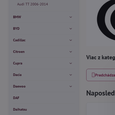
Audi TT 2006-2014
BMW
BYD
Cadillac
Citroen
Viac z kate
Cupra
Dacia
Predchádza
Daewoo
Naposledy
DAF
Daihatsu