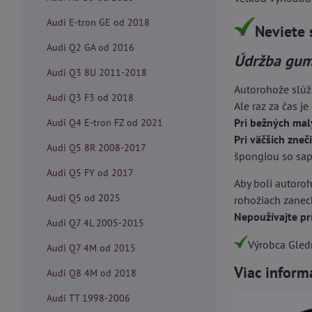
Audi E-tron GE od 2018
Neviete 
Audi Q2 GA od 2016
Údržba gum
Audi Q3 8U 2011-2018
Autorohože slúž
Audi Q3 F3 od 2018
Ale raz za čas je
Pri bežných mal
Audi Q4 E-tron FZ od 2021
Pri väčších zneč
Audi Q5 8R 2008-2017
špongiou so sapo
Audi Q5 FY od 2017
Aby boli autoroh
Audi Q5 od 2025
rohožiach zanech
Nepoužívajte pr
Audi Q7 4L 2005-2015
Výrobca Gledr
Audi Q7 4M od 2015
Viac inform
Audi Q8 4M od 2018
Audi TT 1998-2006