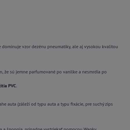
dominuje vzor dezénu pneumatiky, ale aj vysokou kvalitou
, že sú jemne parfumované po vanilke a nesmrdia po
itia PVC
.
he auta (záleží od typu auta a typu fixácie, pre suchý zips
da a špongia, prípadne vystriekať pomocou Wapky.