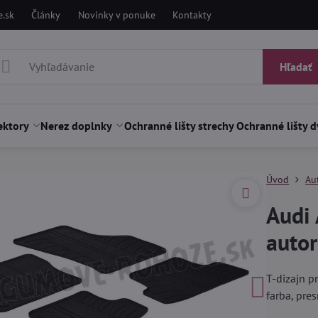
.sk
Články
Novinky v ponuke
Kontakty
Hľadať
ektory
Nerez doplnky
Ochranné lišty strechy
Ochranné lišty d
Úvod
Au
Audi
auto
T-dizajn p
farba, pre