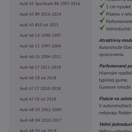
Audi A5 Sportback B8 2007-2016
1 cm vysoké 
Priamo v rohož
Audi A5 B9 2016-2024
Parfumované 
Audi A5 B10 od 2025
Jednoduchá 
Audi A6 C4 1990-1997
Atraktívny mode
Audi A6 C5 1997-2004
Autorohože Gled
spracovania.
Audi A6 C6 2004-2011
Parfumované po
Audi A6 C7 2011-2018
Hlavným rozdiel
Audi A6 C8 od 2018
typickej gume.
Gumové rohože 
Audi A7 C7 2010-2018
Fixácie na zaist
Audi A7 C8 od 2018
V autorohožiach 
Audi A8 D3 2002-2009
nebývaju fixátor
Audi A8 D4 2010-2017
Veľmi jednoduc
Audi A8 D5 od 2018
Veľkou výhodou 