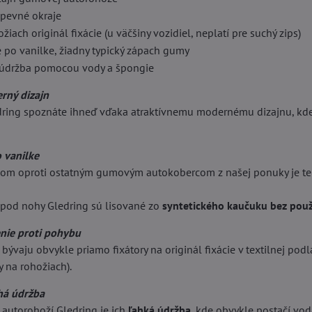
pevné okraje
iach originál fixácie (u väčšiny vozidiel, neplatí pre suchý zips)
po vanilke, žiadny typický zápach gumy
údržba pomocou vody a špongie
rný dizajn
ring spoznáte ihneď vďaka atraktívnemu modernému dizajnu, kde 
 vanilke
om oproti ostatným gumovým autokobercom z našej ponuky je ten
pod nohy Gledring sú lisované zo
syntetického kaučuku bez použ
enie proti pohybu
bývaju obvykle priamo fixátory na originál fixácie v textilnej podla
y na rohožiach).
há údržba
autorohoží Gledring je ich
ľahká údržba
, kde obvykle postačí vo