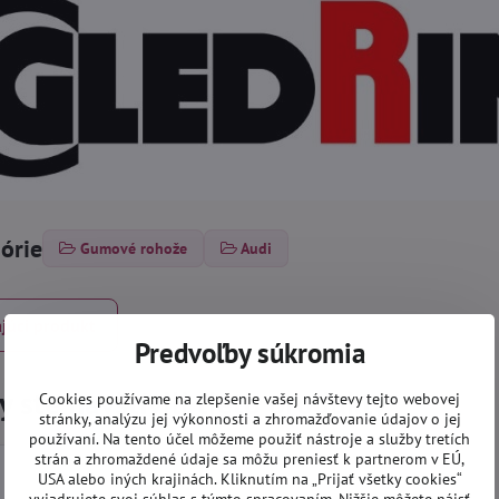
górie
Gumové rohože
Audi
júci produkt
Predvoľby súkromia
 ste navštívili tieto produkty
Cookies používame na zlepšenie vašej návštevy tejto webovej
stránky, analýzu jej výkonnosti a zhromažďovanie údajov o jej
používaní. Na tento účel môžeme použiť nástroje a služby tretích
strán a zhromaždené údaje sa môžu preniesť k partnerom v EÚ,
USA alebo iných krajinách. Kliknutím na „Prijať všetky cookies“