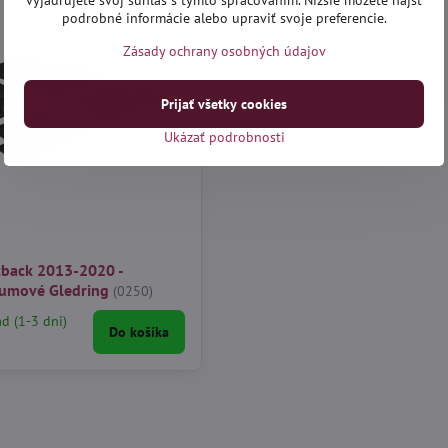
vyjadrujete svoj súhlas s týmto spracovaním. Nižšie môžete nájsť
podrobné informácie alebo upraviť svoje preferencie.
Zásady ochrany osobných údajov
Prijať všetky cookies
Ukázať podrobnosti
tback 2013-2020 -
umové Gledring
(0250)
ad (1-3 dni)
Do košíka