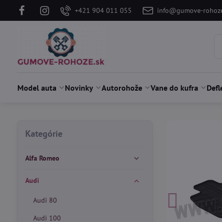
+421 904 011 055
info@gumove-rohoze
Model auta
Novinky
Autorohože
Vane do kufra
Defl
Kategórie
Alfa Romeo
Audi
Audi 80
Audi 100