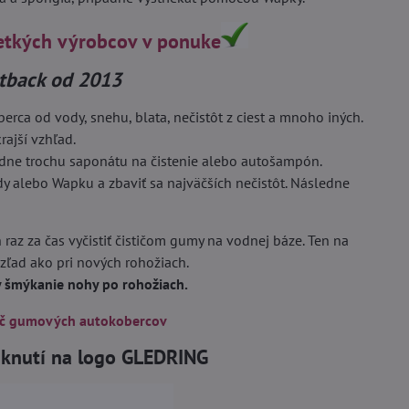
etkých výrobcov v ponuke
rtback od 2013
ca od vody, snehu, blata, nečistôt z ciest a mnoho iných.
rajší vzhľad.
adne trochu saponátu na čistenie alebo autošampón.
dy alebo Wapku a zbaviť sa najväčších nečistôt. Následne
 raz za čas vyčistiť čističom gumy na vodnej báze. Ten na
vzľad ako pri nových rohožiach.
by šmýkanie nohy po rohožiach.
ič gumových autokobercov
liknutí na logo GLEDRING