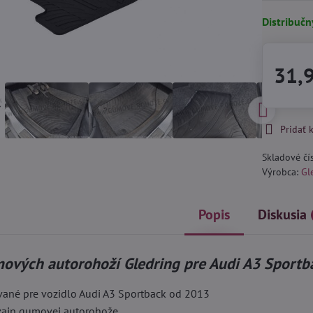
Distribučn
31,
Pridať
Skladové čí
Výrobca:
Gl
Popis
Diskusia
ových autorohoží Gledring pre Audi A3 Sportb
vané pre vozidlo Audi A3 Sportback od 2013
izajn gumovej autorohože