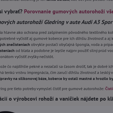
si vybrať?
Porovnanie gumových autorohoží vš
ových autorohoží Gledring v aute Audi A3 Spo
ia hlavne ako ochrana pred zašpinením pôvodného textilného kober
 potrebné vyčistiť aj gumové koberce pre ich dlhšiu životnosť a aj k
ých znečisteniach
obvykle postačí obyčajná špongia, voda a príp
isteniach
od blata a podobne je lepšie najprv použiť silný prúd vo
nátom vyčistiť zvyšky nečistôt.
ože čo najdlhšie pekné a nezačali sa časom droliť, tak je dobré ich
á tenkú vrstvu impregnácia, čím zaručí dlhšiu životnosť a lesklý 
ípravky na silikonovej báze, koberce by ostali mastné a hrozilo 
ing pre tieto potreby vymyslel čistiť pre gumové autorohože:
Čist
ácií o výrobcovi rohoží a vaničiek nájdete po k