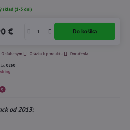
ý sklad (1-3 dni)
90 €
Do košíka
 k Obľúbeným
Otázka k produktu
Doručenia
slo:
0250
edring
0
ack od 2013: