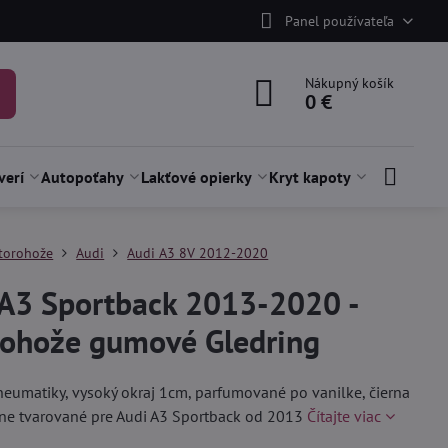
Panel používateľa
Nákupný košík
0 €
verí
Autopoťahy
Lakťové opierky
Kryt kapoty
torohože
Audi
Audi A3 8V 2012-2020
 A3 Sportback 2013-2020 -
rohože gumové Gledring
neumatiky, vysoký okraj 1cm, parfumované po vanilke, čierna
sne tvarované pre Audi A3 Sportback od 2013
Čítajte viac