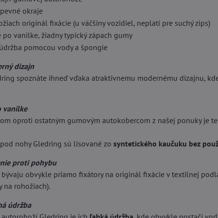
pevné okraje
iach originál fixácie (u väčšiny vozidiel, neplatí pre suchý zips)
po vanilke, žiadny typický zápach gumy
údržba pomocou vody a špongie
rný dizajn
ring spoznáte ihneď vďaka atraktívnemu modernému dizajnu, kde 
 vanilke
om oproti ostatným gumovým autokobercom z našej ponuky je ten
pod nohy Gledring sú lisované zo
syntetického kaučuku bez použ
enie proti pohybu
bývaju obvykle priamo fixátory na originál fixácie v textilnej podla
y na rohožiach).
há údržba
autorohoží Gledring je ich
ľahká údržba
, kde obvykle postačí vo