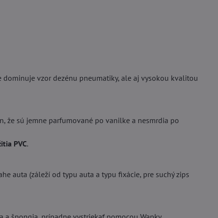
dominuje vzor dezénu pneumatiky, ale aj vysokou kvalitou
, že sú jemne parfumované po vanilke a nesmrdia po
itia PVC
.
he auta (záleží od typu auta a typu fixácie, pre suchý zips
da a špongia, prípadne vystriekať pomocou Wapky.