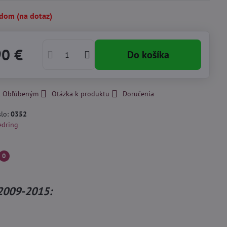
adom (na dotaz)
90 €
Do košíka
 k Obľúbeným
Otázka k produktu
Doručenia
slo:
0352
edring
0
2009-2015: