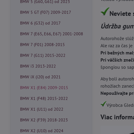
BMW 5 (G60, G61) od 2023
Neviete 
BMW 5 GT (F07) 2009-2017
BMW 6 (G32) od 2017
Údržba gum
BMW 7 (E65, E66, E67) 2001-2008
Autorohože slúž
BMW 7 (F01) 2008-2015
Ale raz za čas je
Pri bežných mal
BMW 7 (G11) 2015-2022
Pri väčších zneč
BMW i3 2013-2022
špongiou so sapo
BMW iX (i20) od 2021
Aby boli autoroh
rohožiach zanech
BMW X1 (E84) 2009-2015
Nepoužívajte pr
BMW X1 (F48) 2015-2022
Výrobca Gledr
BMW X1 (U11) od 2022
Viac inform
BMW X2 (F39) 2018-2023
BMW X2 (U10) od 2024