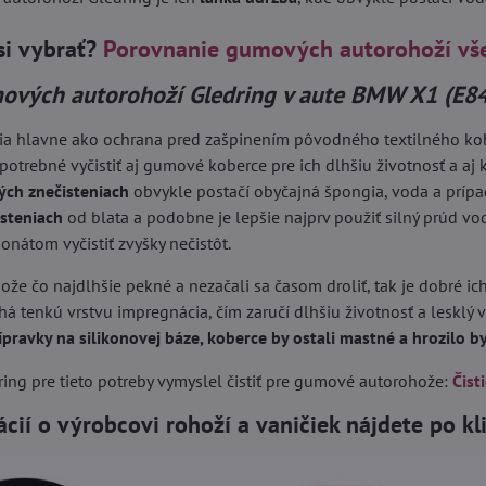
si vybrať?
Porovnanie gumových autorohoží vš
ových autorohoží Gledring v aute BMW X1 (E8
ia hlavne ako ochrana pred zašpinením pôvodného textilného kober
 potrebné vyčistiť aj gumové koberce pre ich dlhšiu životnosť a aj k
ých znečisteniach
obvykle postačí obyčajná špongia, voda a príp
isteniach
od blata a podobne je lepšie najprv použiť silný prúd vo
nátom vyčistiť zvyšky nečistôt.
ože čo najdlhšie pekné a nezačali sa časom droliť, tak je dobré ich
á tenkú vrstvu impregnácia, čím zaručí dlhšiu životnosť a lesklý 
ípravky na silikonovej báze, koberce by ostali mastné a hrozilo 
ing pre tieto potreby vymyslel čistiť pre gumové autorohože:
Čist
ácií o výrobcovi rohoží a vaničiek nájdete po k