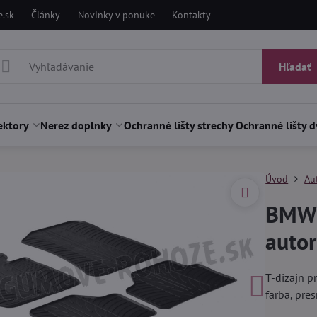
.sk
Články
Novinky v ponuke
Kontakty
Hľadať
ektory
Nerez doplnky
Ochranné lišty strechy
Ochranné lišty d
Úvod
Au
BMW 
auto
T-dizajn p
farba, pr