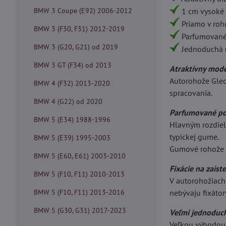
BMW 3 Coupe (E92) 2006-2012
1 cm vysoké 
Priamo v rohož
BMW 3 (F30, F31) 2012-2019
Parfumované 
BMW 3 (G20, G21) od 2019
Jednoduchá 
BMW 3 GT (F34) od 2013
Atraktívny mode
Autorohože Gled
BMW 4 (F32) 2013-2020
spracovania.
BMW 4 (G22) od 2020
Parfumované po
BMW 5 (E34) 1988-1996
Hlavným rozdiel
typickej gume.
BMW 5 (E39) 1995-2003
Gumové rohože 
BMW 5 (E60, E61) 2003-2010
Fixácie na zaist
BMW 5 (F10, F11) 2010-2013
V autorohožiach 
BMW 5 (F10, F11) 2013-2016
nebývaju fixátor
BMW 5 (G30, G31) 2017-2023
Veľmi jednoduc
Veľkou výhodou 