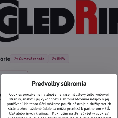
górie
Gumové rohože
BMW
júci produkt
Predvoľby súkromia
 ste navštívili tieto produkty
Cookies používame na zlepšenie vašej návštevy tejto webovej
stránky, analýzu jej výkonnosti a zhromažďovanie údajov o jej
používaní. Na tento účel môžeme použiť nástroje a služby tretích
strán a zhromaždené údaje sa môžu preniesť k partnerom v EÚ,
USA alebo iných krajinách. Kliknutím na „Prijať všetky cookies“