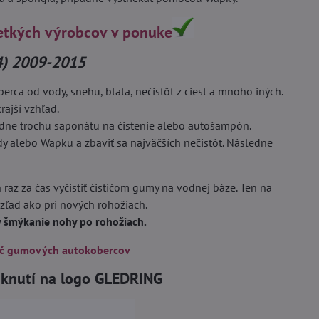
etkých výrobcov v ponuke
4) 2009-2015
ca od vody, snehu, blata, nečistôt z ciest a mnoho iných.
rajší vzhľad.
adne trochu saponátu na čistenie alebo autošampón.
dy alebo Wapku a zbaviť sa najväčších nečistôt. Následne
 raz za čas vyčistiť čističom gumy na vodnej báze. Ten na
vzľad ako pri nových rohožiach.
by šmýkanie nohy po rohožiach.
ič gumových autokobercov
liknutí na logo GLEDRING