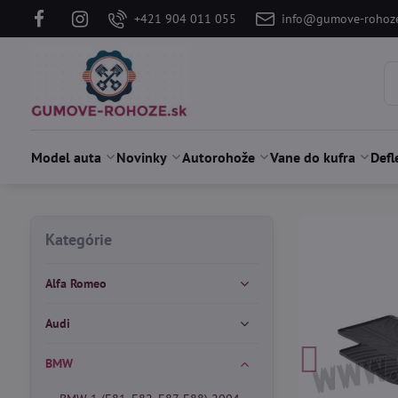
+421 904 011 055
info@gumove-rohoze
Model auta
Novinky
Autorohože
Vane do kufra
Defl
Kategórie
Alfa Romeo
Audi
BMW