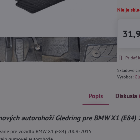
Nie je skl
31,
Pridať
Skladové čí
Výrobca:
Gl
Popis
Diskusia
ových autorohoží Gledring pre BMW X1 (E84) 
vané pre vozidlo BMW X1 (E84) 2009-2015
izajn gumovej autorohože