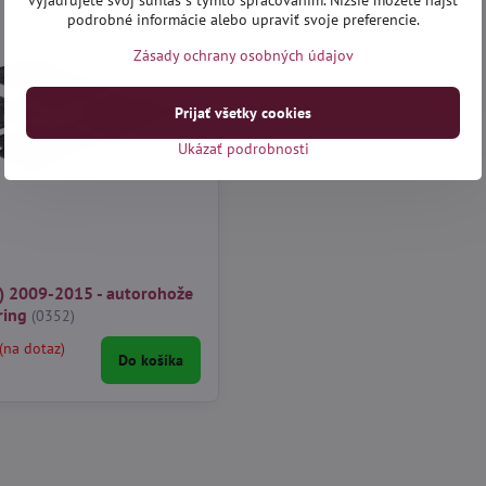
vyjadrujete svoj súhlas s týmto spracovaním. Nižšie môžete nájsť
podrobné informácie alebo upraviť svoje preferencie.
Zásady ochrany osobných údajov
Prijať všetky cookies
Ukázať podrobnosti
 2009-2015 - autorohože
ring
(0352)
(na dotaz)
Do košíka