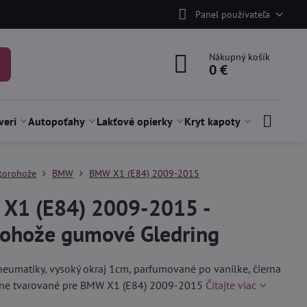
Panel používateľa
Nákupný košík
0 €
verí
Autopoťahy
Lakťové opierky
Kryt kapoty
torohože
BMW
BMW X1 (E84) 2009-2015
X1 (E84) 2009-2015 -
rohože gumové Gledring
neumatiky, vysoký okraj 1cm, parfumované po vanilke, čierna
esne tvarované pre BMW X1 (E84) 2009-2015
Čítajte viac