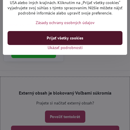
USA alebo iných krajinách. Kliknutím na „Prijať všetky cookies“
vyjadrujete svoj súhlas s týmto spracovaním. Nižšie môžete nájsť
podrobné informácie alebo upraviť svoje preferencie.
Zásady ochrany osobných údajov
BMW X5 (F15) 2013-2018 -
autorohože gumové Gledring
Distribučný sklad (1-3 dni)
Prijať všetky cookies
31,90 €
Ukázať podrobnosti
Do košíka
Externý obsah je blokovaný Voľbami súkromia
Prajete si načítať externý obsah?
Povoliť tentokrát