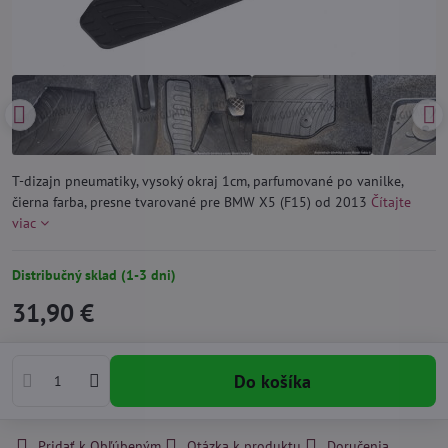
T-dizajn pneumatiky, vysoký okraj 1cm, parfumované po vanilke,
čierna farba, presne tvarované pre BMW X5 (F15) od 2013
Čítajte
viac
Distribučný sklad (1-3 dni)
31,90 €
Do košíka
Pridať k Obľúbeným
Otázka k produktu
Doručenia