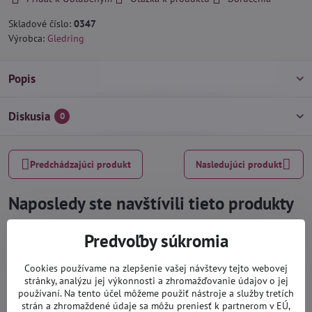
Skladové číslo:
0347
Výrobca:
Gledring
Popis
Diskusia
0
Predchádzajúci produkt
Nasledujúci produkt
Naposledy ste navštívili tieto produkty
Predvoľby súkromia
Cookies používame na zlepšenie vašej návštevy tejto webovej
stránky, analýzu jej výkonnosti a zhromažďovanie údajov o jej
používaní. Na tento účel môžeme použiť nástroje a služby tretích
strán a zhromaždené údaje sa môžu preniesť k partnerom v EÚ,