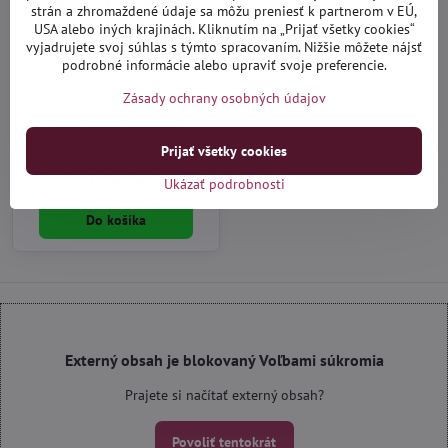
strán a zhromaždené údaje sa môžu preniesť k partnerom v EÚ,
USA alebo iných krajinách. Kliknutím na „Prijať všetky cookies“
vyjadrujete svoj súhlas s týmto spracovaním. Nižšie môžete nájsť
podrobné informácie alebo upraviť svoje preferencie.
Zásady ochrany osobných údajov
Citroen Nemo 2008-2017
predné - autorohože
vaničkové Rezaw
Prijať všetky cookies
Nie je skladom (na dotaz)
23,90 €
Ukázať podrobnosti
Do košíka
Externý obsah je blokovaný Voľbami súkromia
Prajete si načítať externý obsah?
Povoliť tentokrát