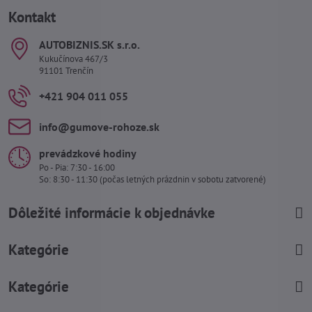
Kontakt
AUTOBIZNIS​.SK s​.r​.o​.
Kukučínova 467/3
91101 Trenčín
+421 904 011 055
info​@gumove-rohoze​.sk
prevádzkové hodiny
Po - Pia: 7:30 - 16:00
So: 8:30 - 11:30 (počas letných prázdnin v sobotu zatvorené)
Dôležité informácie k objednávke
Kategórie
Kategórie