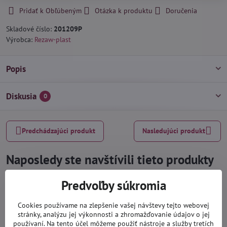
Pridať k Obľúbeným
Otázka k produktu
Doručenia
Skladové číslo:
201209P
Výrobca:
Rezaw-plast
Popis
Diskusia
0
Predchádzajúci produkt
Nasledujúci produkt
Naposledy ste navštívili tieto produkty
Predvoľby súkromia
Cookies používame na zlepšenie vašej návštevy tejto webovej
stránky, analýzu jej výkonnosti a zhromažďovanie údajov o jej
používaní. Na tento účel môžeme použiť nástroje a služby tretích