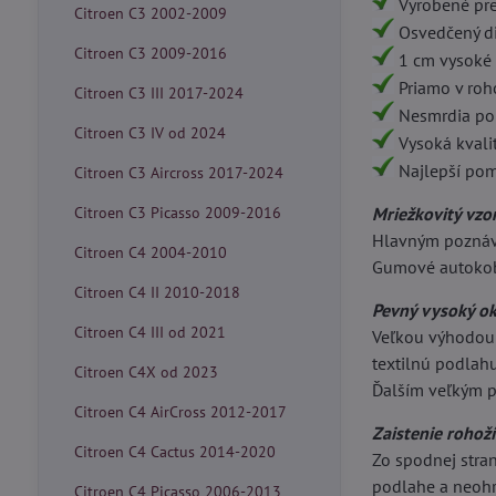
Vyrobené pr
Citroen C3 2002-2009
Osvedčený diz
Citroen C3 2009-2016
1 cm vysoké 
Priamo v roho
Citroen C3 III 2017-2024
Nesmrdia po
Citroen C3 IV od 2024
Vysoká kvalit
Najlepší pome
Citroen C3 Aircross 2017-2024
Citroen C3 Picasso 2009-2016
Mriežkovitý vzo
Hlavným poznáva
Citroen C4 2004-2010
Gumové autokobe
Citroen C4 II 2010-2018
Pevný vysoký o
Citroen C4 III od 2021
Veľkou výhodou 
textilnú podlahu
Citroen C4X od 2023
Ďalším veľkým pl
Citroen C4 AirCross 2012-2017
Zaistenie rohož
Citroen C4 Cactus 2014-2020
Zo spodnej str
podlahe a neohro
Citroen C4 Picasso 2006-2013