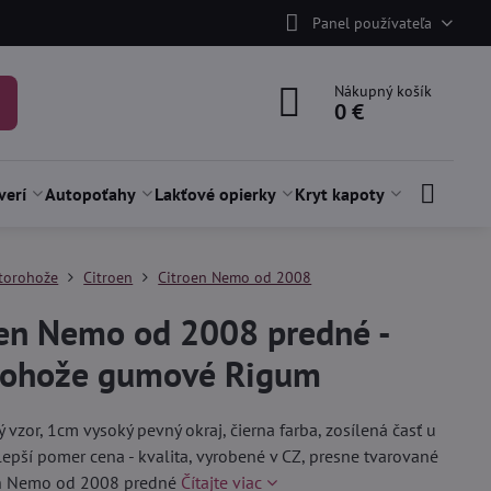
Panel používateľa
Nákupný košík
0 €
verí
Autopoťahy
Lakťové opierky
Kryt kapoty
torohože
Citroen
Citroen Nemo od 2008
oen Nemo od 2008 predné -
rohože gumové Rigum
ý vzor, 1cm vysoký pevný okraj, čierna farba, zosílená časť u
jlepší pomer cena - kvalita, vyrobené v CZ, presne tvarované
en Nemo od 2008 predné
Čítajte viac