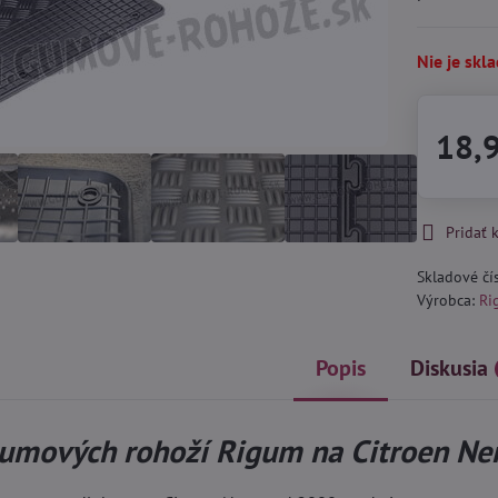
Nie je skl
18,
Pridať
Skladové čí
Výrobca:
Ri
Popis
Diskusia
umových rohoží Rigum na Citroen N