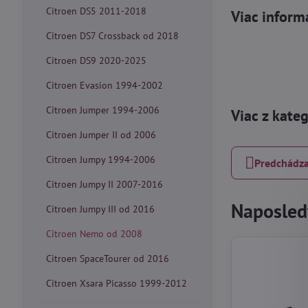
Citroen DS5 2011-2018
Viac inform
Citroen DS7 Crossback od 2018
Citroen DS9 2020-2025
Citroen Evasion 1994-2002
Citroen Jumper 1994-2006
Viac z kate
Citroen Jumper II od 2006
Citroen Jumpy 1994-2006
Predchádza
Citroen Jumpy II 2007-2016
Naposledy
Citroen Jumpy III od 2016
Citroen Nemo od 2008
Citroen SpaceTourer od 2016
Citroen Xsara Picasso 1999-2012