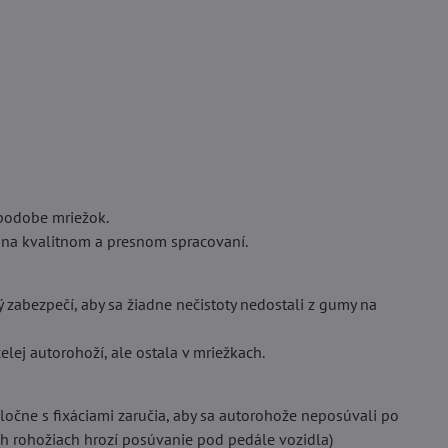
podobe mriežok.
 na kvalitnom a presnom spracovaní.
rý zabezpečí, aby sa žiadne nečistoty nedostali z gumy na
lej autorohoží, ale ostala v mriežkach.
oločne s fixáciami zaručia, aby sa autorohože neposúvali po
ých rohožiach hrozí posúvanie pod pedále vozidla)