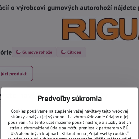
ácií o výrobcovi gumových autorohoží nájdete 
górie
Gumové rohože
Citroen
júci produkt
 ste navštívili tieto produkty
Predvoľby súkromia
Cookies používame na zlepšenie vašej návštevy tejto webovej
stránky, analýzu jej výkonnosti a zhromažďovanie údajov o jej
používaní. Na tento účel môžeme použiť nástroje a služby tretích
strán a zhromaždené údaje sa môžu preniesť k partnerom v EÚ,
USA alebo iných krajinách. Kliknutím na „Prijať všetky cookies“