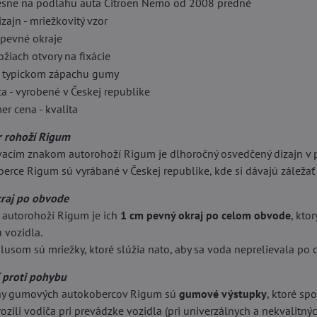
esne na podlahu auta Citroen Nemo od 2008 predné
ajn - mriežkovitý vzor
pevné okraje
žiach otvory na fixácie
 typickom zápachu gumy
a - vyrobené v Českej republike
r cena - kvalita
r rohoží Rigum
cím znakom autorohoží Rigum je dlhoročný osvedčený dizajn v 
rce Rigum sú vyrábané v Českej republike, kde si dávajú záležať
kraj po obvode
autorohoží Rigum je ich
1 cm pevný okraj po celom obvode
, kto
 vozidla.
usom sú mriežky, ktoré slúžia nato, aby sa voda neprelievala po ce
í proti pohybu
any gumových autokobercov Rigum sú
gumové výstupky
, ktoré sp
zili vodiča pri prevádzke vozidla (pri univerzálnych a nekvalitn