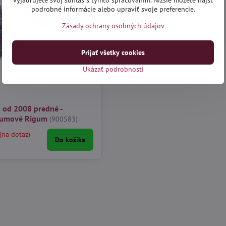
vyjadrujete svoj súhlas s týmto spracovaním. Nižšie môžete nájsť
podrobné informácie alebo upraviť svoje preferencie.
Zásady ochrany osobných údajov
Prijať všetky cookies
Ukázať podrobnosti
 od 2008 predné -
gumové Rigum
(900583)
(na dotaz)
Do košíka