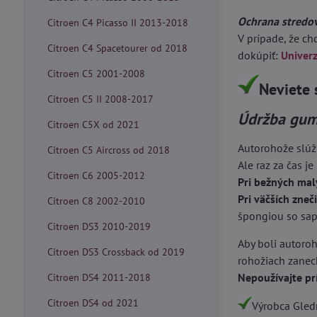
Ochrana stredo
Citroen C4 Picasso II 2013-2018
V prípade, že c
Citroen C4 Spacetourer od 2018
dokúpiť:
Univer
Citroen C5 2001-2008
Neviete 
Citroen C5 II 2008-2017
Údržba gum
Citroen C5X od 2021
Autorohože slúž
Citroen C5 Aircross od 2018
Ale raz za čas je
Citroen C6 2005-2012
Pri bežných mal
Pri väčších zneč
Citroen C8 2002-2010
špongiou so sapo
Citroen DS3 2010-2019
Aby boli autoroh
Citroen DS3 Crossback od 2019
rohožiach zanech
Nepoužívajte pr
Citroen DS4 2011-2018
Citroen DS4 od 2021
Výrobca Gledr