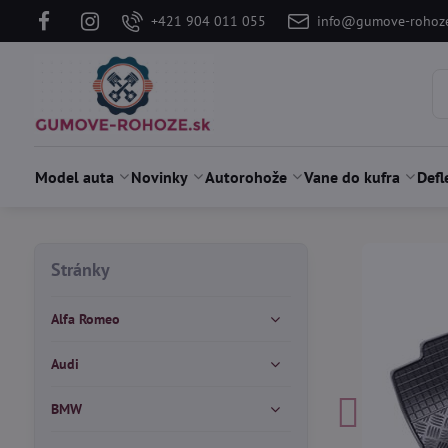
+421 904 011 055
info@gumove-rohoze
Model auta
Novinky
Autorohože
Vane do kufra
Defl
Stránky
Alfa Romeo
Audi
BMW