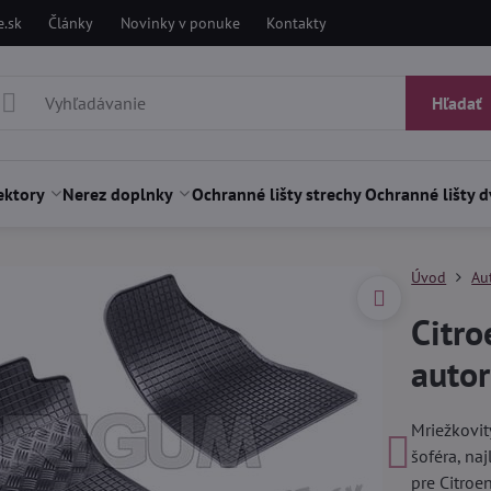
.sk
Články
Novinky v ponuke
Kontakty
Hľadať
ektory
Nerez doplnky
Ochranné lišty strechy
Ochranné lišty d
Úvod
Au
Citr
auto
Mriežkovit
šoféra, na
pre Citro