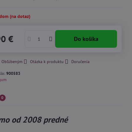
adom (na dotaz)
90 €
Do košíka
 k Obľúbeným
Otázka k produktu
Doručenia
slo:
900583
gum
0
emo od 2008 predné