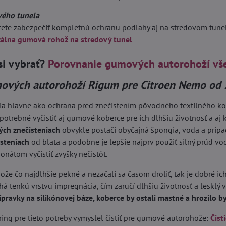
vého tunela
hcete zabezpečiť kompletnú ochranu podlahy aj na stredovom tun
zálna gumová rohož na stredový tunel
si vybrať?
Porovnanie gumových autorohoží vš
ových autorohoží Rigum pre Citroen Nemo od 
ia hlavne ako ochrana pred znečistením pôvodného textilného kobe
 potrebné vyčistiť aj gumové koberce pre ich dlhšiu životnosť a aj k
ých znečisteniach
obvykle postačí obyčajná špongia, voda a príp
isteniach
od blata a podobne je lepšie najprv použiť silný prúd vo
nátom vyčistiť zvyšky nečistôt.
ože čo najdlhšie pekné a nezačali sa časom droliť, tak je dobré ich
á tenkú vrstvu impregnácia, čím zaručí dlhšiu životnosť a lesklý 
ípravky na silikónovej báze, koberce by ostali mastné a hrozilo 
ing pre tieto potreby vymyslel čistiť pre gumové autorohože:
Čist