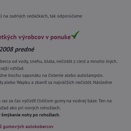
eli na zadných sedačkách, tak odporúčame
etkých výrobcov v ponuke
2008 predné
rca od vody, snehu, blata, nečistôt z ciest a mnoho iných.
rajší vzhľad.
adne trochu saponátu na čistenie alebo autošampón.
dy alebo Wapku a zbaviť sa najväčších nečistôt. Následne
 raz za čas vyčistiť čističom gumy na vodnej báze. Ten na
vzľad ako pri nových rohožiach.
by šmýkanie nohy po rohožiach.
ič gumových autokobercov