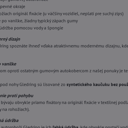
pevné okraje
iach originál fixácie (u väčšiny vozidiel, neplatí pre suchý zips)
po vanilke, žiadny typický zápach gumy
údržba pomocou vody a špongie
rný dizajn
ring spoznáte ihneď vďaka atraktívnemu modernému dizajnu, kde 
 vanilke
om oproti ostatným gumovým autokobercom z našej ponuky je ten
pod nohy Gledring sú lisované zo
syntetického kaučuku bez použ
enie proti pohybu
bývaju obvykle priamo fixátory na originál fixácie v textilnej podla
y na rohožiach).
há údržba
autorohoží Gledring je ich
ľahká údržba
, kde obvykle postačí vo