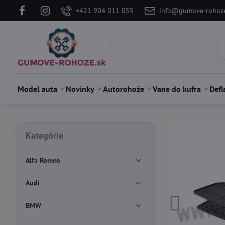
+421 904 011 055
info@gumove-rohoze
Model auta
Novinky
Autorohože
Vane do kufra
Defl
Kategórie
Alfa Romeo
Audi
BMW