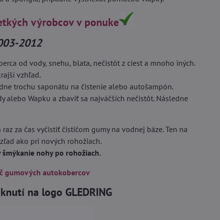
etkých výrobcov v ponuke
2003-2012
ca od vody, snehu, blata, nečistôt z ciest a mnoho iných.
rajší vzhľad.
adne trochu saponátu na čistenie alebo autošampón.
dy alebo Wapku a zbaviť sa najväčších nečistôt. Následne
 raz za čas vyčistiť čističom gumy na vodnej báze. Ten na
vzľad ako pri nových rohožiach.
by šmýkanie nohy po rohožiach.
ič gumových autokobercov
liknutí na logo GLEDRING