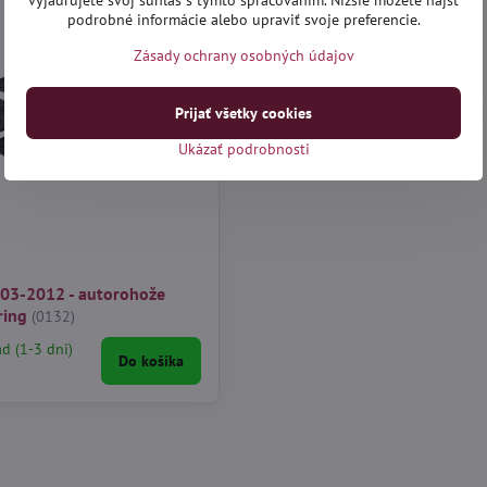
vyjadrujete svoj súhlas s týmto spracovaním. Nižšie môžete nájsť
podrobné informácie alebo upraviť svoje preferencie.
Zásady ochrany osobných údajov
Prijať všetky cookies
Ukázať podrobnosti
003-2012 - autorohože
ring
(0132)
ad (1-3 dni)
Do košíka