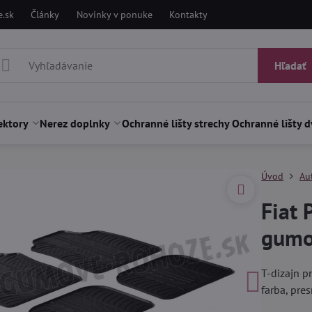
.sk
Články
Novinky v ponuke
Kontakty
Hľadať
ektory
Nerez doplnky
Ochranné lišty strechy
Ochranné lišty d
Úvod
Au
Fiat
gumo
T-dizajn p
farba, pre