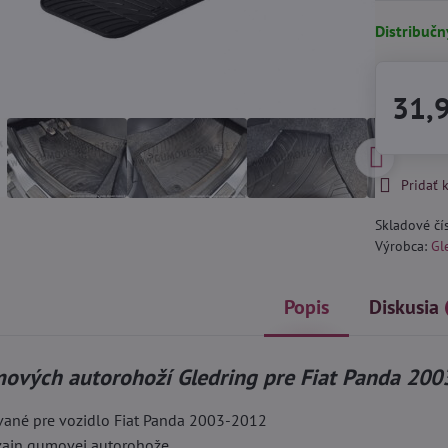
Distribučn
31,
Pridať
Skladové čí
Výrobca:
Gl
Popis
Diskusia
ových autorohoží Gledring pre Fiat Panda 200
vané pre vozidlo Fiat Panda 2003-2012
izajn gumovej autorohože