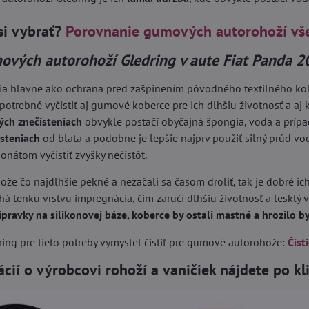
si vybrať?
Porovnanie gumových autorohoží vš
ových autorohoží Gledring v aute Fiat Panda 
ia hlavne ako ochrana pred zašpinením pôvodného textilného kober
 potrebné vyčistiť aj gumové koberce pre ich dlhšiu životnosť a aj k
ých znečisteniach
obvykle postačí obyčajná špongia, voda a príp
isteniach
od blata a podobne je lepšie najprv použiť silný prúd vo
nátom vyčistiť zvyšky nečistôt.
ože čo najdlhšie pekné a nezačali sa časom droliť, tak je dobré ich
á tenkú vrstvu impregnácia, čím zaručí dlhšiu životnosť a lesklý 
ípravky na silikonovej báze, koberce by ostali mastné a hrozilo 
ing pre tieto potreby vymyslel čistiť pre gumové autorohože:
Čist
ácií o výrobcovi rohoží a vaničiek nájdete po k