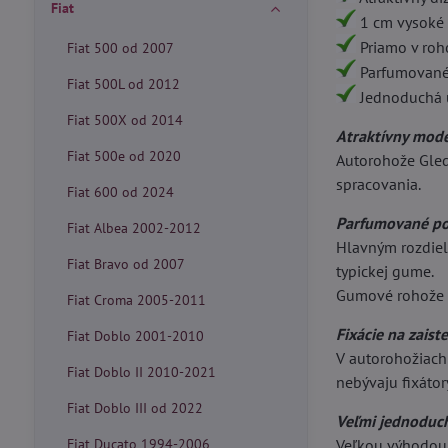
Fiat
1 cm vysoké 
Priamo v rohož
Fiat 500 od 2007
Parfumované 
Fiat 500L od 2012
Jednoduchá 
Fiat 500X od 2014
Atraktívny mode
Fiat 500e od 2020
Autorohože Gled
spracovania.
Fiat 600 od 2024
Parfumované po
Fiat Albea 2002-2012
Hlavným rozdiel
Fiat Bravo od 2007
typickej gume.
Gumové rohože 
Fiat Croma 2005-2011
Fixácie na zaist
Fiat Doblo 2001-2010
V autorohožiach 
Fiat Doblo II 2010-2021
nebývaju fixátor
Fiat Doblo III od 2022
Veľmi jednoduc
Fiat Ducato 1994-2006
Veľkou výhodou 