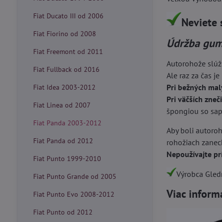
Fiat Ducato III od 2006
Neviete 
Fiat Fiorino od 2008
Údržba gum
Fiat Freemont od 2011
Autorohože slúž
Fiat Fullback od 2016
Ale raz za čas je
Pri bežných mal
Fiat Idea 2003-2012
Pri väčších zneč
Fiat Linea od 2007
špongiou so sapo
Fiat Panda 2003-2012
Aby boli autoroh
Fiat Panda od 2012
rohožiach zanech
Nepoužívajte pr
Fiat Punto 1999-2010
Výrobca Gledr
Fiat Punto Grande od 2005
Viac inform
Fiat Punto Evo 2008-2012
Fiat Punto od 2012