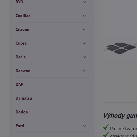
BYD
Cadillac
Citroen
Cupra
Dacia
Daewoo
DAF
Daihatsu
Dodge
Výhody gum
Ford
Presne tvaro
Atraktívny d