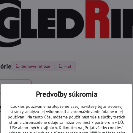
górie
Gumové rohože
Fiat
júci produkt
Predvoľby súkromia
 ste navštívili tieto produkty
Cookies používame na zlepšenie vašej návštevy tejto webovej
stránky, analýzu jej výkonnosti a zhromažďovanie údajov o jej
používaní. Na tento účel môžeme použiť nástroje a služby tretích
strán a zhromaždené údaje sa môžu preniesť k partnerom v EÚ,
USA alebo iných krajinách. Kliknutím na „Prijať všetky cookies“