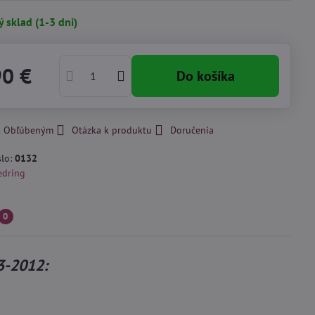
ý sklad (1-3 dni)
90 €
Do košíka
 k Obľúbeným
Otázka k produktu
Doručenia
slo:
0132
edring
0
3-2012: