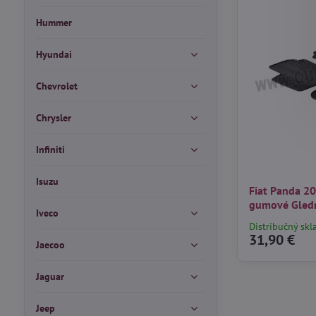
Hummer
Hyundai
Chevrolet
Chrysler
Infiniti
Isuzu
Fiat Panda 2
gumové Gled
Iveco
Distribučný skl
31,90 €
Jaecoo
Jaguar
Jeep