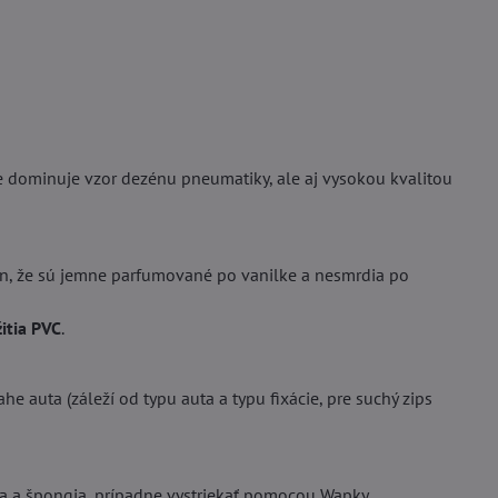
dominuje vzor dezénu pneumatiky, ale aj vysokou kvalitou
, že sú jemne parfumované po vanilke a nesmrdia po
itia PVC
.
he auta (záleží od typu auta a typu fixácie, pre suchý zips
da a špongia, prípadne vystriekať pomocou Wapky.