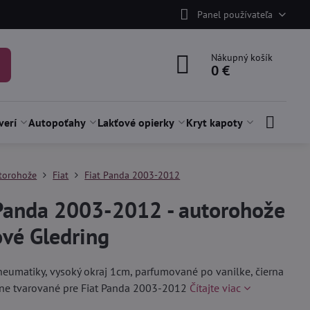
Panel používateľa
Nákupný košík
0 €
verí
Autopoťahy
Lakťové opierky
Kryt kapoty
torohože
Fiat
Fiat Panda 2003-2012
 Panda 2003-2012 - autorohože
vé Gledring
neumatiky, vysoký okraj 1cm, parfumované po vanilke, čierna
sne tvarované pre Fiat Panda 2003-2012
Čítajte viac