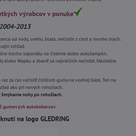
etkých výrobcov v ponuke
 2004-2013
ca od vody, snehu, blata, nečistôt z ciest a mnoho iných.
rajší vzhľad.
adne trochu saponátu na čistenie alebo autošampón.
dy alebo Wapku a zbaviť sa najväčších nečistôt. Následne
 raz za čas vyčistiť čističom gumy na vodnej báze. Ten na
vzľad ako pri nových rohožiach.
by šmýkanie nohy po rohožiach.
ič gumových autokobercov
liknutí na logo GLEDRING