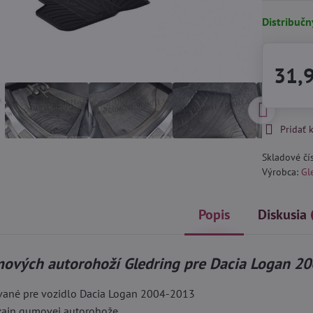
Distribučn
31,
Pridať
Skladové čí
Výrobca:
Gl
Popis
Diskusia
ových autorohoží Gledring pre Dacia Logan 2
vané pre vozidlo Dacia Logan 2004-2013
izajn gumovej autorohože