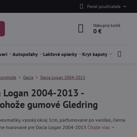
Panel používateľa
Nákupný košík
0 €
verí
Autopoťahy
Lakťové opierky
Kryt kapoty
torohože
Dacia
Dacia Logan 2004-2013
a Logan 2004-2013 -
rohože gumové Gledring
neumatiky, vysoký okraj 1cm, parfumované po vanilke, čierna
esne tvarované pre Dacia Logan 2004-2013
Čítajte viac