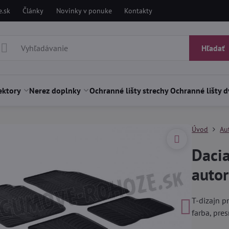
.sk
Články
Novinky v ponuke
Kontakty
Hľadať
ektory
Nerez doplnky
Ochranné lišty strechy
Ochranné lišty d
Úvod
Au
Daci
auto
T-dizajn p
farba, pr