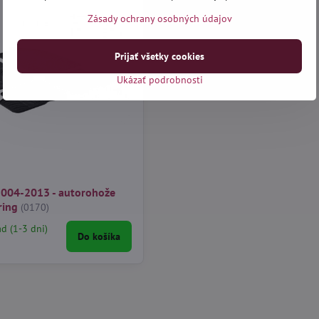
Zásady ochrany osobných údajov
Prijať všetky cookies
Ukázať podrobnosti
2004-2013 - autorohože
ring
(0170)
ad (1-3 dni)
Do košíka