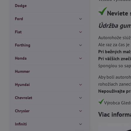
Dodge
Neviete 
Ford
Údržba gum
Fiat
Autorohože slúž
Ale raz za čas je
Forthing
Pri bežných mal
Honda
Pri väčších zneč
špongiou so sapo
Hummer
Aby boli autoroh
rohožiach zanech
Hyundai
Nepoužívajte pr
Chevrolet
Výrobca Gledr
Chrysler
Viac inform
Infiniti