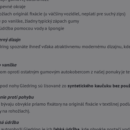
pevné okraje
iach originál fixácie (u väčšiny vozidiel, neplatí pre suchý zips)
po vanilke, žiadny typický zápach gumy
údržba pomocou vody a špongie
rný dizajn
ring spoznáte ihneď vďaka atraktívnemu modernému dizajnu, kde 
 vanilke
om oproti ostatným gumovým autokobercom z našej ponuky je ten
pod nohy Gledring sú lisované zo
syntetického kaučuku bez použ
enie proti pohybu
bývaju obvykle priamo fixátory na originál fixácie v textilnej podla
y na rohožiach).
há údržba
autorohoží Gledring je ich
ľahká údržba
, kde obvykle postačí vo