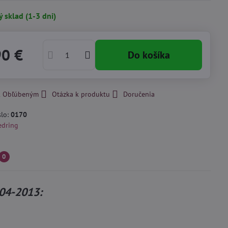
ý sklad (1-3 dni)
90 €
Do košíka
 k Obľúbeným
Otázka k produktu
Doručenia
slo:
0170
edring
0
004-2013: