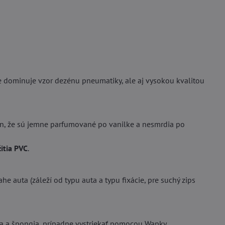
dominuje vzor dezénu pneumatiky, ale aj vysokou kvalitou
, že sú jemne parfumované po vanilke a nesmrdia po
itia PVC
.
he auta (záleží od typu auta a typu fixácie, pre suchý zips
da a špongia, prípadne vystriekať pomocou Wapky.