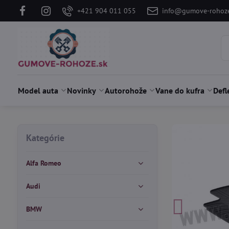
+421 904 011 055
info@gumove-rohoze
Model auta
Novinky
Autorohože
Vane do kufra
Defl
Kategórie
Alfa Romeo
Audi
BMW