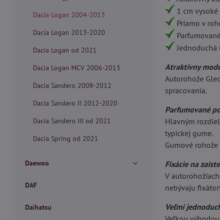
1 cm vysoké 
Dacia Logan 2004-2013
Priamo v rohož
Dacia Logan 2013-2020
Parfumované 
Jednoduchá 
Dacia Logan od 2021
Atraktívny mode
Dacia Logan MCV 2006-2013
Autorohože Gled
Dacia Sandero 2008-2012
spracovania.
Dacia Sandero II 2012-2020
Parfumované po
Dacia Sandero III od 2021
Hlavným rozdiel
typickej gume.
Dacia Spring od 2021
Gumové rohože 
Daewoo
Fixácie na zaist
V autorohožiach 
DAF
nebývaju fixátor
Veľmi jednoduc
Daihatsu
Veľkou výhodou 