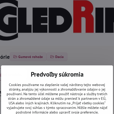
górie
Gumové rohože
Dacia
Predvoľby súkromia
júci produkt
Cookies používame na zlepšenie vašej návštevy tejto webovej
stránky, analýzu jej výkonnosti a zhromažďovanie údajov o jej
 ste navštívili tieto produkty
používaní. Na tento účel môžeme použiť nástroje a služby tretích
strán a zhromaždené údaje sa môžu preniesť k partnerom v EÚ,
USA alebo iných krajinách. Kliknutím na „Prijať všetky cookies“
vyjadrujete svoj súhlas s týmto spracovaním. Nižšie môžete nájsť
podrobné informácie alebo upraviť svoje preferencie.