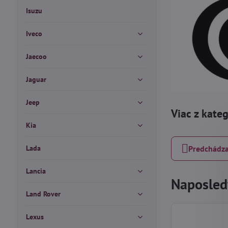
Isuzu
Iveco
Jaecoo
Jaguar
Jeep
Viac z kate
Kia
Lada
Predchádza
Lancia
Naposledy
Land Rover
Lexus