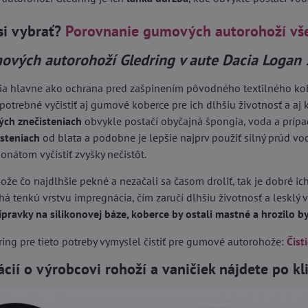
si vybrať?
Porovnanie gumových autorohoží vš
ových autorohoží Gledring v aute Dacia Logan
ia hlavne ako ochrana pred zašpinením pôvodného textilného kober
 potrebné vyčistiť aj gumové koberce pre ich dlhšiu životnosť a aj k
ých znečisteniach
obvykle postačí obyčajná špongia, voda a príp
isteniach
od blata a podobne je lepšie najprv použiť silný prúd vo
nátom vyčistiť zvyšky nečistôt.
ože čo najdlhšie pekné a nezačali sa časom droliť, tak je dobré ich
á tenkú vrstvu impregnácia, čím zaručí dlhšiu životnosť a lesklý 
ípravky na silikonovej báze, koberce by ostali mastné a hrozilo 
ing pre tieto potreby vymyslel čistiť pre gumové autorohože:
Čist
ácií o výrobcovi rohoží a vaničiek nájdete po k